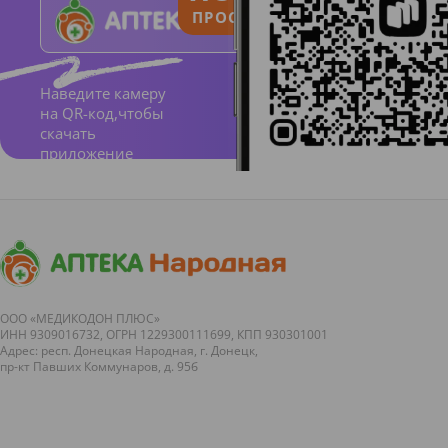
ПРОСТО И ПОНЯТНО
Наведите камеру
на QR-код,чтобы
скачать
приложение
ООО «МЕДИКОДОН ПЛЮС»
ИНН 9309016732, ОГРН 1229300111699, КПП 930301001
Адрес: респ. Донецкая Народная, г. Донецк,
пр-кт Павших Коммунаров, д. 95б