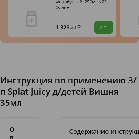
Фенибут таб. 250мг N20
Олайн
1 329
,20
Инструкция по применению З/
п Splat Juicy д/детей Вишня
35мл
О
Содержание инструк
п