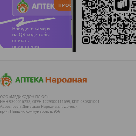
зубик
ПРОСТО И ПОНЯТНО
специа
льно
разрабо
Наведите камеру
на QR-код,чтобы
тана
скачать
для
приложение
малыш
ей в
возраст
е от 0
до 2
ООО «МЕДИКОДОН ПЛЮС»
лет, и
ИНН 9309016732, ОГРН 1229300111699, КПП 930301001
Адрес: респ. Донецкая Народная, г. Донецк,
ее
пр-кт Павших Коммунаров, д. 95б
следует
начать