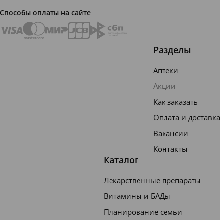
исполь
Способы оплаты на сайте
зовать,
как
только
Разделы
появит
Аптеки
ся
Акции
первый
Как заказать
зубик.
Оплата и доставка
Она
предот
Вакансии
вращае
Контакты
Каталог
т
развити
Лекарственные препараты
е
Витамины и БАДы
кариес
Планирование семьи