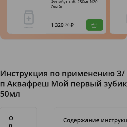
Фенибут таб. 250мг N20
Олайн
1 329
,20
Инструкция по применению З/
п Аквафреш Мой первый зубик
50мл
О
Содержание инструк
п