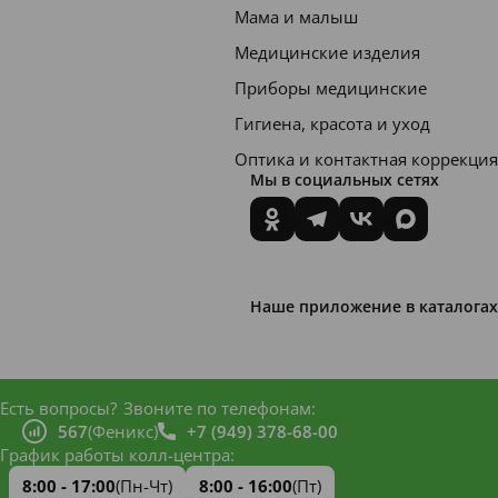
а, а
Мама и малыш
также
Медицинские изделия
являетс
Приборы медицинские
я менее
Гигиена, красота и уход
абразив
Оптика и контактная коррекция
ной,
Мы в социальных сетях
чем
некото
рые
обычн
Наше приложение в каталогах
ые
зубные
пасты,
Есть вопросы?
Звоните по телефонам:
567
(Феникс)
+7 (949) 378-68-00
что
График работы колл-центра:
делает
8:00 - 17:00
(Пн-Чт)
8:00 - 16:00
(Пт)