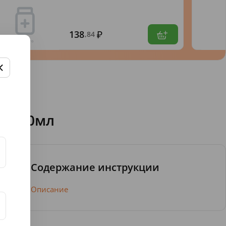
138
,84
ки 50мл
Содержание инструкции
Описание