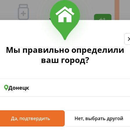
131
,14
Мы правильно определили
ваш город?
п Аквафреш Мои молочные зуб
Донецк
и специально разработана при участии
5 лет, и обеспечивает бережный уход с
Да, подтвердить
Нет, выбрать другой
тво защиты от сахара (благодаря фтору)