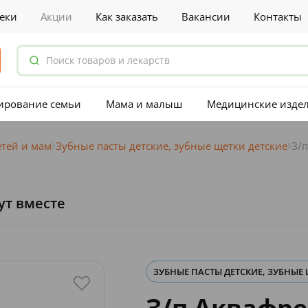
еки
Акции
Как заказать
Вакансии
Контакты
ирование семьи
Мама и малыш
Медицинские изде
етей и мам
Зубные пасты детские, зубные щетки детские
З/
ут вместе
ЗУБНЫЕ ПАСТЫ ДЕТСКИЕ, ЗУБНЫЕ
З/п Аквафр