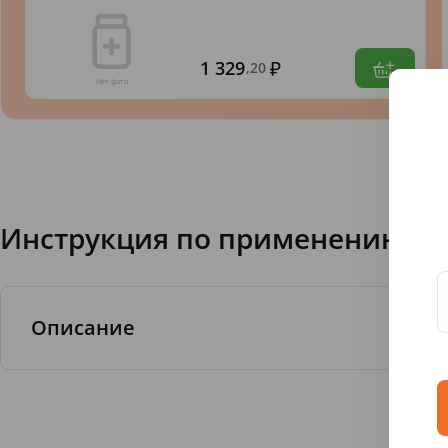
1 329
,20
Инструкция по применению З/
Описание
Зубная паста Aquafresh Мои молочные зубк
стоматологов для детей в возрасте от 3 до 
низкой степенью абразивности и преимущес