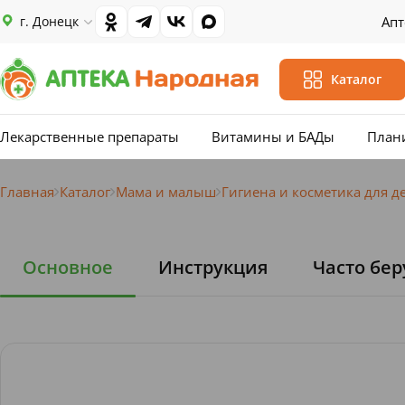
г. Донецк
Апт
Каталог
Лекарственные препараты
Витамины и БАДы
План
Главная
Каталог
Мама и малыш
Гигиена и косметика для д
Основное
Инструкция
Часто бер