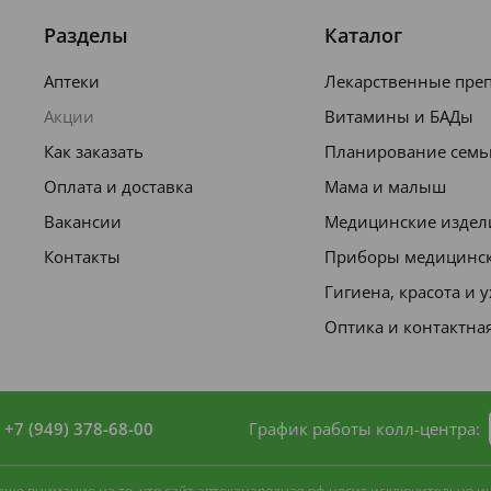
Разделы
Каталог
мером с горошину, а также чистить зубы
Аптеки
Лекарственные пре
муму глотание зубной пасты.
Акции
Витамины и БАДы
х раз.
Как заказать
Планирование семь
ть рот водой и сплюнуть.
Оплата и доставка
Мама и малыш
Вакансии
Медицинские издел
Контакты
Приборы медицинс
Гигиена, красота и 
Оптика и контактна
+7 (949) 378-68-00
График работы колл-центра:
 ваше внимание на то, что сайт аптеканародная.рф носит исключительно 