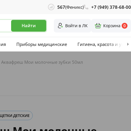
567
(Феникс)
+7 (949) 378-68-00
Найти
Войти в ЛК
Корзина
0
лия
Приборы медицинские
Гигиена, красота и уход
п Аквафреш Мои молочные зубки 50мл
 ЩЕТКИ ДЕТСКИЕ
еш Мои молочные