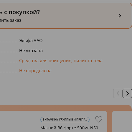
 с покупкой?
ить заказ
Эльфа ЗАО
Не указана
Средства для очищения, пилинга тела
Не определена
ВИТАМИНЫ ГРУППЫ В И ПРЕПА...
Магний В6 форте 500мг N50