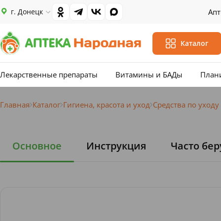
г. Донецк
Апт
Каталог
Лекарственные препараты
Витамины и БАДы
План
Главная
Каталог
Гигиена, красота и уход
Средства по уходу
Основное
Инструкция
Часто бер