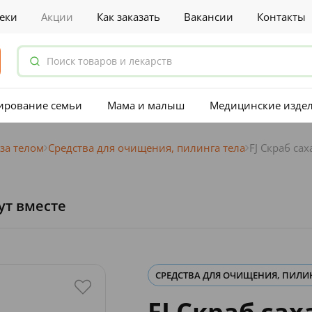
еки
Акции
Как заказать
Вакансии
Контакты
ирование семьи
Мама и малыш
Медицинские изде
 за телом
Средства для очищения, пилинга тела
FJ Скраб сах
ут вместе
СРЕДСТВА ДЛЯ ОЧИЩЕНИЯ, ПИЛИ
FJ Скраб сах