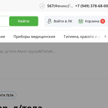
567
(Феникс)
+7 (949) 378-68-00
Найти
Войти в ЛК
Корзина
0
лия
Приборы медицинские
Гигиена, красота и уход
ар. д/тела Азиат.груша&Папай...
НГА ТЕЛА
ар. д/тела