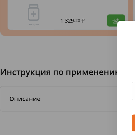
1 329
,20
Инструкция по применению FJ 
Описание
Сладкое лакомство для твоей кожи создан
фруктовым ароматом и дарить коже мягк
питательных веществ.