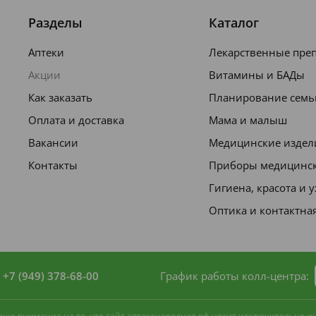
d Oil, Silica, Oleth-5, Ceteareth-20,
ruit Extract, Carica Papaya Leaf Extract,
Разделы
Каталог
kii Butter, Parfum, Propylene Glycol,
Аптеки
Лекарственные пре
, CI 19140.
Акции
Витамины и БАДы
Как заказать
Планирование семь
Оплата и доставка
Мама и малыш
Вакансии
Медицинские издел
Контакты
Приборы медицинс
Гигиена, красота и 
Оптика и контактна
+7 (949) 378-68-00
График работы колл-центра:
 ваше внимание на то, что сайт аптеканародная.рф носит исключительно 