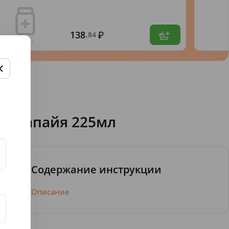
138
,84
ша&Папайя 225мл
Содержание инструкции
Описание