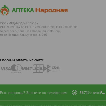
Состав.
(INCI) Sucrose, Helianthus Annuus See
Glyceryl Stearate, ВHT, Pyrus Bretschneideri F
Moringa Oleifera Seed Oil, Butyrospermum Par
Sodium Benzoate, Benzyl Benzoate, CI 15985
ООО «МЕДИКОДОН ПЛЮС»
ИНН 9309016732, ОГРН 1229300111699, КПП 930301001
Адрес: респ. Донецкая Народная, г. Донецк,
пр-кт Павших Коммунаров, д. 95б
Способы оплаты на сайте
Есть вопросы?
Звоните по телефонам:
567
(Феникс)
Цены в аптеках могут отличаться от цен, указанных на сайте. Обращаем