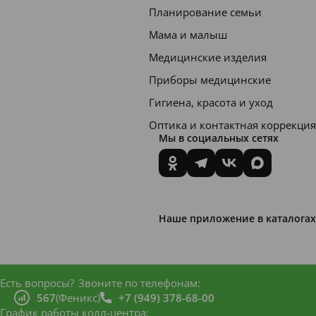
Планирование семьи
Серия
Мама и малыш
Natura
Медицинские изделия
l.
Приборы медицинские
Стекл
Гигиена, красота и уход
янная
Оптика и контактная коррекция
детск
Мы в социальных сетях
ая
бутыл
очка
серии
Наше приложение в каталогах
Natura
l.
Есть вопросы?
Звоните по телефонам:
Соска
567
(Феникс)
+7 (949) 378-68-00
для
График работы колл-центра: