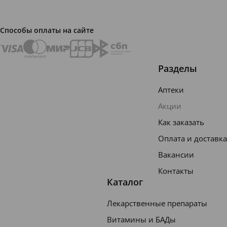
Детска
я
Способы оплаты на сайте
бутыло
чка 120
мл:
Разделы
1шт.
Аптеки
• Соска
Акции
: 1 шт
Как заказать
Описа
Оплата и доставка
ние
Вакансии
Контакты
Бренд
Каталог
Philip
Лекарственные препараты
s
Витамины и БАДы
Avent