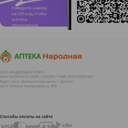
каль
Наведите камеру
каре
на QR-код,чтобы
ум))
скачать
C30
приложение
ООО «МЕДИКОДОН ПЛЮС»
ИНН 9309016732, ОГРН 1229300111699, КПП 930301001
Адрес: респ. Донецкая Народная, г. Донецк,
пр-кт Павших Коммунаров, д. 95б
Способы оплаты на сайте