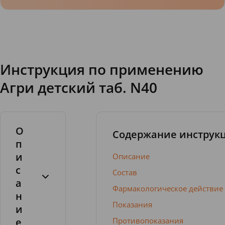
Инструкция по применению
Агри детский таб. N40
О
Содержание инструк
п
и
Описание
с
Состав
а
Фармакологическое действие
н
Показания
и
е
Противопоказания