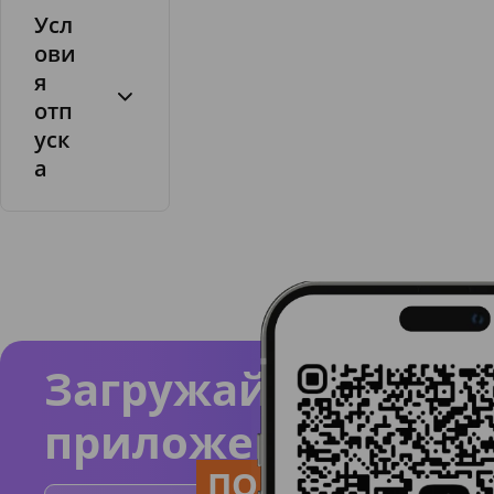
Усл
ови
я
отп
уск
а
Загружайте
приложение
ПОЛЬЗУЙСЯ