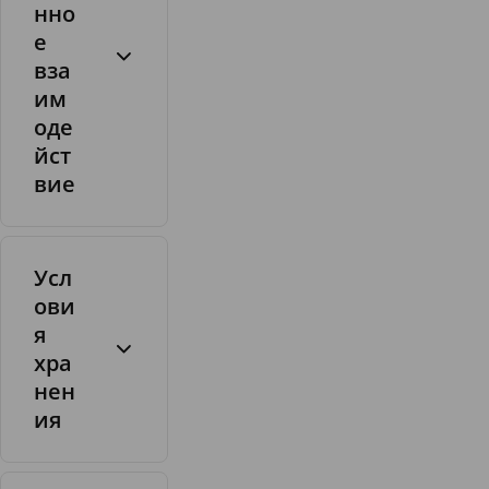
нно
е
вза
им
оде
йст
вие
Усл
ови
я
хра
нен
ия