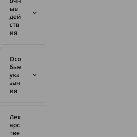
очн
в
ые
ы
дей
й
ств
с
п
ия
и
р
т
Осо
бые
ука
зан
ия
Лек
арс
тве