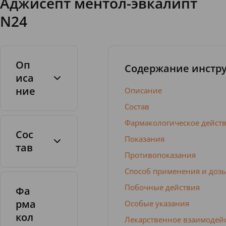
Аджисепт ментол-эвкалипт
N24
Оп
Содержание инстр
иса
ние
Описание
Состав
Фармакологическое дейст
Сос
Показания
тав
Противопоказания
Таблетки
для
Способ применения и доз
рассасывани
Побочные действия
Фа
я
рма
Особые указания
кол
Лекарственное взаимодей