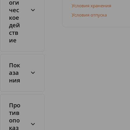
оги
Условия хранения
чес
Условия отпуска
кое
1
дей
т
а
ств
б
ие
.
а
Пок
м
и
аза
л
ния
м
6
е
0
т
0
а
м
Про
к
к
тив
р
г
опо
е
каз
з