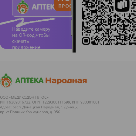
ПРОСТО И ПОНЯТНО
Наведите камеру
на QR-код,чтобы
скачать
приложение
ООО «МЕДИКОДОН ПЛЮС»
ИНН 9309016732, ОГРН 1229300111699, КПП 930301001
Адрес: респ. Донецкая Народная, г. Донецк,
пр-кт Павших Коммунаров, д. 95б