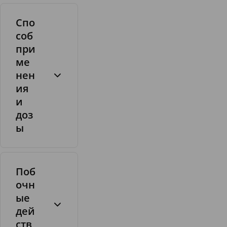
,
Спо
4
-
соб
д
при
и
ме
х
нен
л
ия
о
и
р
б
1
доз
е
.
ы
н
2
з
м
и
г
л
Поб
о
очн
в
ые
ы
дей
й
ств
с