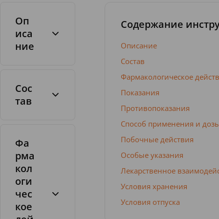
Оп
Содержание инстр
иса
ние
Описание
Состав
Фармакологическое дейст
Сос
Показания
тав
Противопоказания
Таблетки
для
Способ применения и доз
рассасывани
Побочные действия
Фа
я
рма
Особые указания
кол
Лекарственное взаимодей
оги
Условия хранения
чес
Условия отпуска
кое
1
т