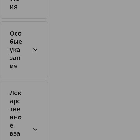
п
ия
и
р
т
Осо
бые
ука
зан
ия
Лек
арс
тве
нно
е
вза