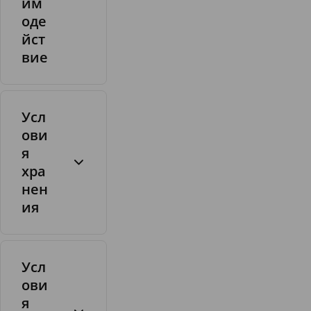
им
оде
йст
вие
Усл
ови
я
хра
нен
ия
Усл
ови
я