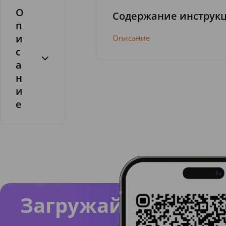
О
Содержание инструк
п
и
Описание
с
а
н
и
е
За счет
содерж
ания
компле
кса
растите
Загружайте
льных
экстрак