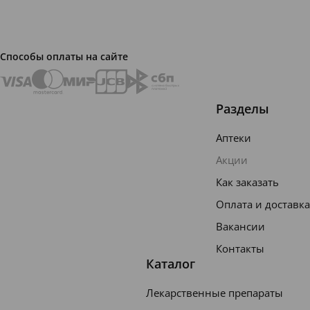
ть и
напряж
Способы оплаты на сайте
ение.
Ментол
оказыв
Разделы
ает
Аптеки
местно
Акции
е
Как заказать
действ
Оплата и доставка
ие,
вызыва
Вакансии
я
Контакты
Каталог
ощуще
ние
Лекарственные препараты