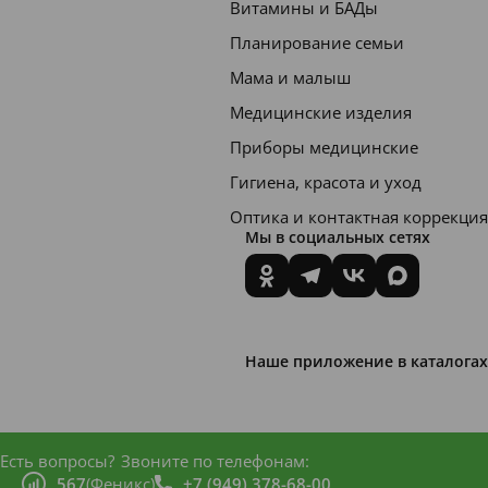
прохла
Витамины и БАДы
ды.
Планирование семьи
Мама и малыш
Способ
Медицинские изделия
приме
Приборы медицинские
нения:
Гигиена, красота и уход
наноси
ть
Оптика и контактная коррекция
Мы в социальных сетях
растир
ку на
чистую
кожу
Наше приложение в каталогах
ног в
пробле
мных
Есть вопросы?
Звоните по телефонам:
местах
567
(Феникс)
+7 (949) 378-68-00