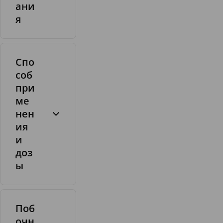
ани
а
0
я
я
м
к
к
и
г
с
Спо
л
о
соб
т
при
а
ме
нен
ия
и
доз
ы
Поб
очн