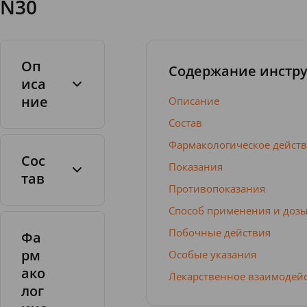
N30
Оп
Содержание инстр
иса
ние
Описание
Состав
Фармакологическое дейст
Сос
Показания
тав
Противопоказания
Таблетки,
покрытые
Способ применения и доз
пленочной
Побочные действия
Фа
оболочкой
рм
Особые указания
ако
Лекарственное взаимодей
лог