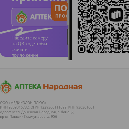
ПОЛЬЗУЙСЯ
ПРОСТО И ПОНЯТНО
Наведите камеру
на QR-код,чтобы
скачать
приложение
ООО «МЕДИКОДОН ПЛЮС»
ИНН 9309016732, ОГРН 1229300111699, КПП 930301001
Адрес: респ. Донецкая Народная, г. Донецк,
пр-кт Павших Коммунаров, д. 95б