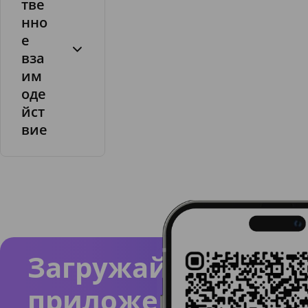
тве
нно
е
вза
им
оде
йст
вие
Загружайте
приложение