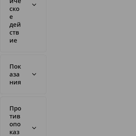
иче
ско
е
дей
ств
ие
1
т
Пок
а
аза
б
ния
.
ф
о
Про
л
тив
и
опо
е
4
каз
в
0