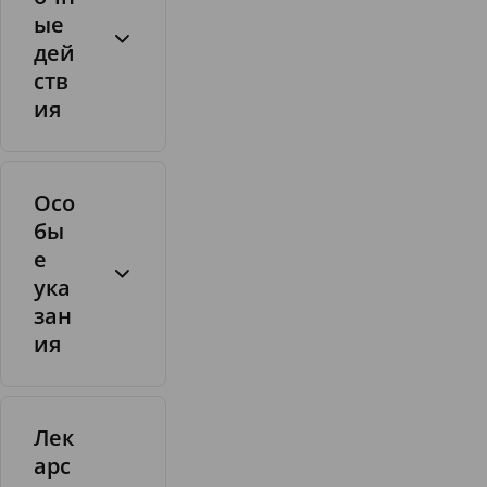
ые
дей
ств
ия
Осо
бы
е
ука
зан
ия
Лек
арс