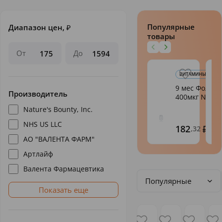
Популярные
Диапазон цен,
₽
товары
От
До
ВИТАМИНЫ ДЛЯ БЕ
9 мес Фолиева
Производитель
400мкг N30
Nature's Bounty, Inc.
NHS US LLC
182
,32
АО "ВАЛЕНТА ФАРМ"
Артлайф
Валента Фармацевтика
Популярные
Показать еще