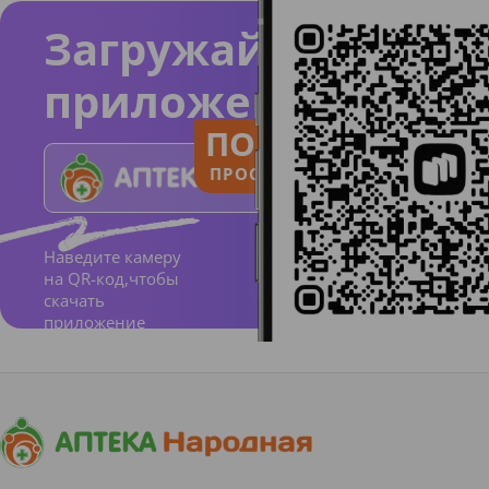
Загружайте
приложение
ПОЛЬЗУЙСЯ
ПРОСТО И ПОНЯТНО
Наведите камеру
на QR-код,чтобы
скачать
приложение