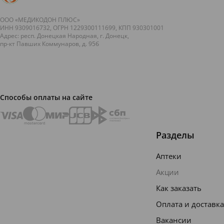
жизненно
необходимых.
Омега-3
ООО «МЕДИКОДОН ПЛЮС»
ИНН 9309016732, ОГРН 1229300111699, КПП 930301001
и
Адрес: респ. Донецкая Народная, г. Донецк,
омега-6
пр-кт Павших Коммунаров, д. 95б
у все...
Способы оплаты на сайте
Разделы
Аптеки
Акции
Как заказать
Оплата и доставка
Вакансии