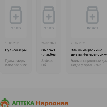
18.06.2021
26.02.2021
25.02.2021
Пульсомеры
Омега-3
Элиминационные
- ликбез
диеты.Непереносим
Сои
Пульсомеры
&nbsp;
Элиминационные ди
или&nbsp;мониторы
Об
Когда у организма
сердечного
омега-
существует реакция
ритма,&nbsp;&mdash;
жирных
неприятия той или и
устройства
кислотах*
пищи, а тесты на
персонального
в
аллергию показываю
мониторинга&nbsp;частоты
последние
е...
сокращений...
годы всё
чаще
говорят,
как о