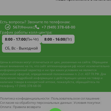
Есть вопросы?
Звоните по телефонам:
567
(Феникс)
+7 (949) 378-68-00
График работы колл-центра:
8:00 - 17:00
(Пн-Чт)
8:00 - 16:00
(Пт)
Сб, Вс - Выходной
Цены в аптеках могут отличаться от цен, указанных на сайте. Обращаем
ваше внимание на то, что сайт аптеканародная.рф носит исключительно
информационный характер и ни при каких условиях не является
публичной офертой, определяемой положениями п. 2 ст. 437 ГК РФ. Для
получения подробной информации о действующих ценах на товар и
наличии товара в конкретной аптеке, пожалуйста, обращайтесь по
телефону +7 (949) 378-68-00
Наш сайт использует файлы
cookie и метрическую систему
Яндекс.Метрика
для
Политика конфиденциальности
|
Пользовательское соглашение
|
улучшения работы и анализа
Согласие на обработку персональных данных
|
Условия покупки
|
посещаемости. Оставаясь на
Оплата
|
Правила возврата
Принять
сайте, вы соглашаетесь с