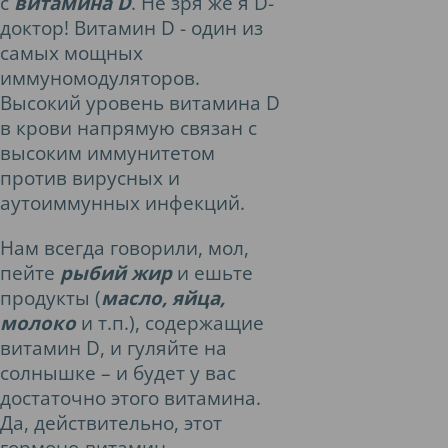
с
витамина D
. Не зря же я D-
доктор! Витамин D - один из
самых мощных
иммуномодуляторов.
Высокий уровень витамина D
в крови напрямую связан с
высоким иммунитетом
против вирусных и
аутоиммунных инфекций.
Нам всегда говорили, мол,
пейте
рыбий жир
и ешьте
продукты (
масло, яйца,
молоко
и т.п.), содержащие
витамин D, и гуляйте на
солнышке – и будет у вас
достаточно этого витамина.
Да, действительно, этот
гормоно-витамин