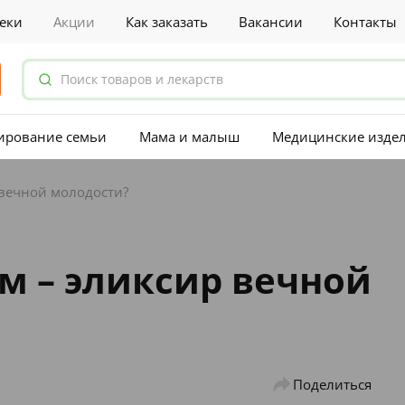
еки
Акции
Как заказать
Вакансии
Контакты
ирование семьи
Мама и малыш
Медицинские изде
 вечной молодости?
м – эликсир вечной
Поделиться