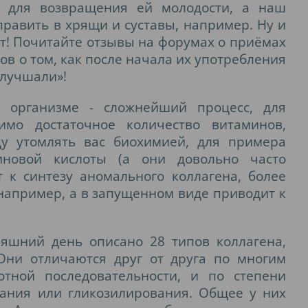
, для возвращения ей молодости, а наш
править в хрящи и суставы, например. Ну и
акт! Почитайте отзывы на форумах о приёмах
ов о том, как после начала их употребления
улучшали»!
в организме - сложнейший процесс, для
имо достаточное количество витаминов,
ду утомлять вас биохимией, для примера
новой кислоты (а они довольно часто
т к синтезу аномального коллагена, более
 например, а в запущенном виде приводит к
няшний день описано 28 типов коллагена,
Они отличаются друг от друга по многим
тной последовательности, и по степени
вания или гликозилирования. Общее у них