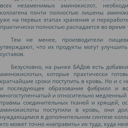
всех незаменимых аминокислот, необход
коллагена почти полностью лишены аминоки
уже на первых этапах хранения и переработ
практически полностью распадается во время 
Тем не менее, производители пищевы
утверждают, что их продукты могут улучшить 
суставов.
Безусловно, на рынке БАДов есть добавк
аминокислоты», которые практически гото
кратчайшие сроки поступить в кровь. Но и с н
и последующее образование фибрилл и во
многоступенчатый и относительно медленный 
травмы соединительных тканей и хрящей, осо
аминокислоты поступили в кровь, они до
нуждающимся в дополнительном синтезе колла
кто может точно «направить» их туда, куда н