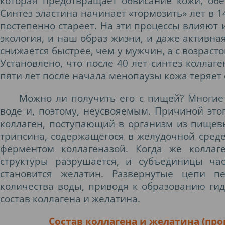
которая предотвращает обвисание кожи, обес
Синтез эластина начинает «тормозить» лет в 14
постепенно стареет. На эти процессы влияют 
экология, и наш образ жизни, и даже активна
снижается быстрее, чем у мужчин, а с возрасто
Установлено, что после 40 лет синтез коллаге
пяти лет после начала менопаузы кожа теряет 
Можно ли получить его с пищей? Многие
воде и, поэтому, неусвояемым. Причиной этого
коллаген, поступающий в организм из пищевы
трипсина, содержащегося в желудочной среде
ферментом коллагеназой. Когда же коллаг
структуры разрушается, и субъединицы час
становится желатин. Развернутые цепи п
количества воды, приводя к образованию ги
состав коллагена и желатина.
Состав коллагена и желатина (пр