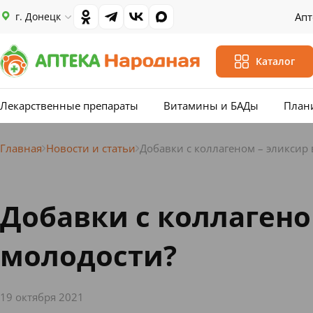
г. Донецк
Апт
Каталог
Лекарственные препараты
Витамины и БАДы
План
Главная
Новости и статьи
Добавки с коллагеном – эликсир
Добавки с коллагено
молодости?
19 октября 2021