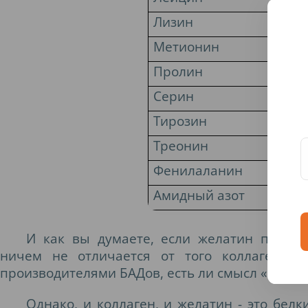
Лизин
Метионин
Пролин
Серин
Тирозин
Треонин
Фенилаланин
Амидный азот
И как вы думаете, если желатин по сво
ничем не отличается от того коллагена, 
производителями БАДов, есть ли смысл «плати
Однако, и коллаген, и желатин - это бел