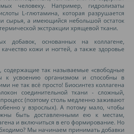
имых человеку. Например, гидролизаты
слоты L-глютамина, которая разрушается
ки сырья, а имеющийся небольшой остаток
термической экстракции хрящевой ткани.
х добавок, основанных на коллагене,
качество кожи и ногтей, а также здоровье
и, содержащие так называемые «свободные
вы к усвоению организмом и способны в
ими не так всё просто! Биосинтез коллагена
локон соединительной ткани - сложный,
процесс (поэтому столь медленно заживают
бенно у взрослых). А потому мало, чтобы
лжны быть доставленными ею к местам,
гена и включиться в его формирование. Но
еобходимо? Мы начинаем принимать добавки