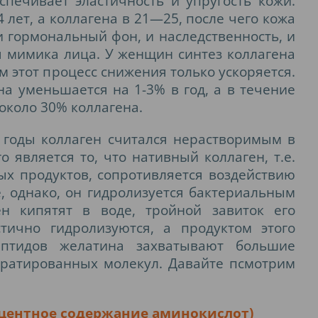
печивает эластичность и упругость кожи.
 лет, а коллагена в 21—25, после чего кожа
и гормональный фон, и наследственность, и
я мимика лица. У женщин синтез коллагена
м этот процесс снижения только ускоряется.
на уменьшается на 1-3% в год, а в течение
около 30% коллагена.
 годы коллаген считался нерастворимым в
 является то, что нативный коллаген, т.е.
х продуктов, сопротивляется воздействию
, однако, он гидролизуется бактериальным
ен кипятят в воде, тройной завиток его
тично гидролизуются, а продуктом этого
ептидов желатина захватывают большие
дратированных молекул. Давайте псмотрим
оцентное содержание аминокислот)