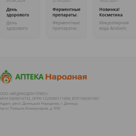
05.06.2024
27.05.2021
16.02.2021
День
Ферментные
Новинка!
здорового
препараты:
Косметика
питания и
нужны ли
KORA.
День
Ферментные
Мицеллярная
отказа от
они
ОЧИЩАЮЩИЕ
здорового
препараты:
вода &ndash;
излишеств
здоровым
СРЕДСТВА
питания и
нужны ли
один из
в еде.
людям?
отказа от
они
топовых
Кулинарные
излишеств в
здоровым
продуктов,
праздники
еде.
людям?
пользующихся
Кулинарные
&nbsp;Была
популярностью
праздники
бы моя воля,
благодаря
&nbsp; По
я бы
превосходным
пятницам у
запретила
очищающим
нас очень
рекламу
свойства...
&laquo;вкусная...
любых
лекарственны...
ООО «МЕДИКОДОН ПЛЮС»
ИНН 9309016732, ОГРН 1229300111699, КПП 930301001
Адрес: респ. Донецкая Народная, г. Донецк,
пр-кт Павших Коммунаров, д. 95б