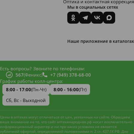
Оптика и контактная коррекция
Мы в социальных сетях
Наше приложение в каталогах
Есть вопросы?
Звоните по телефонам:
567
(Феникс)
+7 (949) 378-68-00
График работы колл-центра:
8:00 - 17:00
(Пн-Чт)
8:00 - 16:00
(Пт)
Сб, Вс - Выходной
Цены в аптеках могут отличаться от цен, указанных на сайте. Обращаем
ваше внимание на то, что сайт аптеканародная.рф носит исключительно
информационный характер и ни при каких условиях не является
публичной офертой, определяемой положениями п. 2 ст. 437 ГК РФ. Для