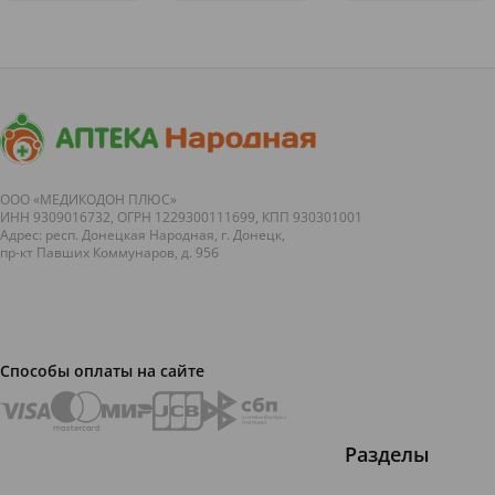
праздники
— это
открытия
способы и
&nbsp; По
проблема, о
&nbsp;
причины
пятницам у
которой
Продолжаем
нас очень
редко
нашу
&laquo;вкусная&raquo;
говорят
интересную
тема:
вслух, хотя с
рубрику об
кулинарные
ней
открытиях в
праздники
сталкивается
медицине,
н...
абсолютно
пе...
каждый.
Чувс...
ООО «МЕДИКОДОН ПЛЮС»
ИНН 9309016732, ОГРН 1229300111699, КПП 930301001
Адрес: респ. Донецкая Народная, г. Донецк,
пр-кт Павших Коммунаров, д. 95б
Способы оплаты на сайте
Разделы