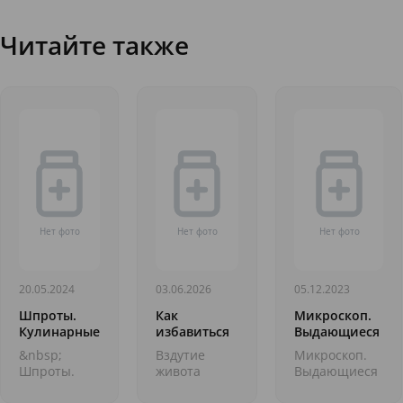
Читайте также
20.05.2024
03.06.2026
05.12.2023
Шпроты.
Как
Микроскоп.
Кулинарные
избавиться
Выдающиеся
праздники
от вздутия
медицинские
&nbsp;
Вздутие
Микроскоп.
живота и
открытия
Шпроты.
живота
Выдающиеся
метеоризма:
Кулинарные
(метеоризм)
медицинские
рабочие