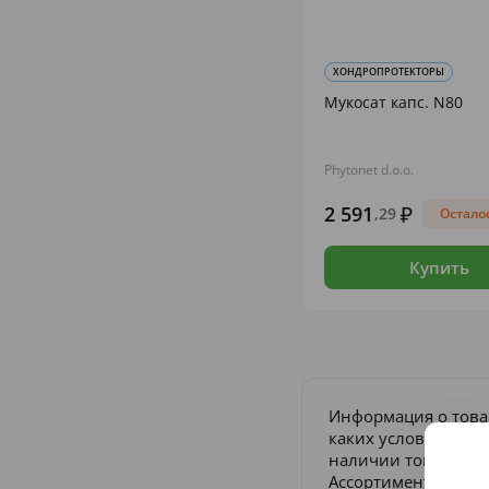
ХОНДРОПРОТЕКТОРЫ
Мукосат капс. N80
Phytonet d.o.o.
2 591
,29
Осталос
Купить
Информация о това
каких условиях не 
наличии товара и п
Ассортимент товаро