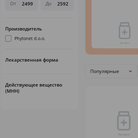
От
До
Производитель
Phytonet d.o.o.
Лекарственная форма
Популярные
Действующее вещество
(МНН)