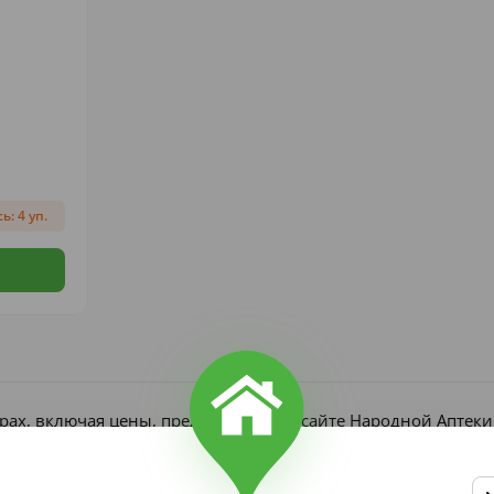
ь: 4 уп.
рах, включая цены, представлена на сайте Народной Аптек
является публичной офертой согласно ст. 437 ГК РФ. Получ
редъявлении рецепта, если он требуется по закону.
в, участвующих в акциях и скидках, ограничен и может изм