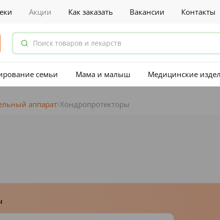
еки
Акции
Как заказать
Вакансии
Контакты
ирование семьи
Мама и малыш
Медицинские изде
ельный аппарат
Хондропротекторы
ы