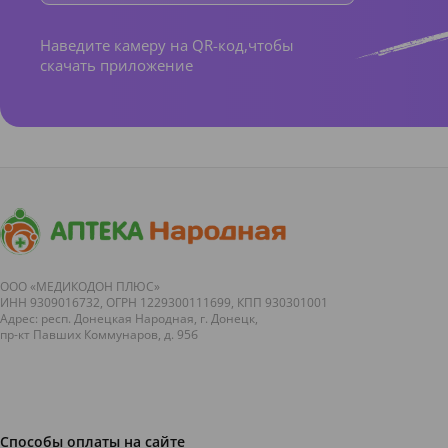
Наведите камеру на QR-код,чтобы
скачать приложение
ООО «МЕДИКОДОН ПЛЮС»
ИНН 9309016732, ОГРН 1229300111699, КПП 930301001
Адрес: респ. Донецкая Народная, г. Донецк,
пр-кт Павших Коммунаров, д. 95б
Способы оплаты на сайте