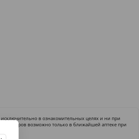
и исключительно в ознакомительных целях и ни при
ение товаров возможно только в ближайшей аптеке при
еняться.