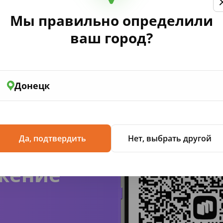
Мы правильно определили
лению Правительства РФ от 16 мая 2020 №697 «Об утвержд
сийской Федерации».
ваш город?
Донецк
Да, подтвердить
Нет, выбрать другой
жение