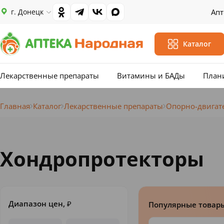
г. Донецк
Апт
Каталог
Лекарственные препараты
Витамины и БАДы
План
Главная
Каталог
Лекарственные препараты
Опорно-двигат
Хондропротекторы
Диапазон цен,
₽
Популярные товар