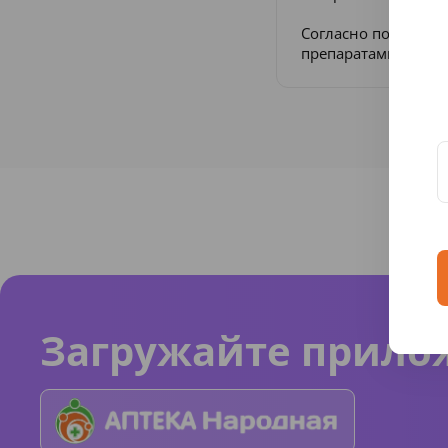
Согласно постанов
препаратами в Рос
Загружайте прило