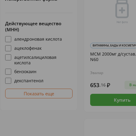
Действующее вещество
(МНН)
алендроновая кислота
ВИТАМИНЫ, БАДЫ И КОСМЕТИЧЕ
ацеклофенак
МСМ 2000мг д/сустав.
ацетилсалициловая
N60
кислота
бензокаин
Эвалар
декспантенол
653
,16
В н
Показать еще
Купить