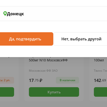
Донецк
Да, подтвердить
Нет, выбрать другой
СКИЕ...
НЕСТЕРОИДНЫЕ ПРОТИВОВОСПАЛИТЕЛ...
ВИТАМИНЫ
 Бишофит
Ацетилсалициловая к-та таб.
911 Гел
500мг N10 МосковскФФ
100мл
Московская ФФ ЗАО
Твинс Тэ
17
142
,75
,69
ь: 2 уп.
В наличии
Купить