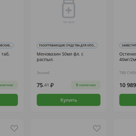
СКИЕ...
РАЗОГРЕВАЮЩИЕ СРЕДСТВА ДЛЯ ОПО...
ЗАМЕСТИТ
 таб.
Меновазин 50мл фл. с
Остени
распыл.
40мг/2м
Эколаб
TRB CHE
75
10 989
,41
аличии
В наличии
Купить