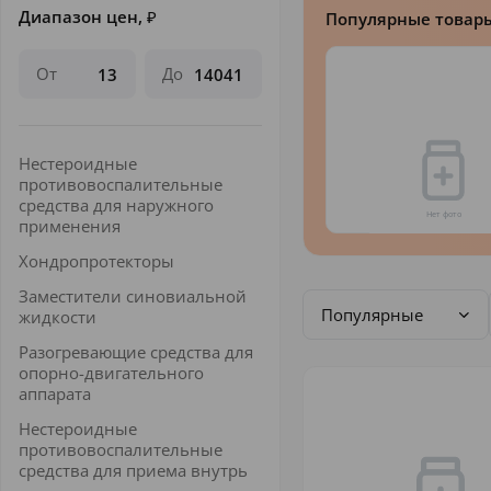
Диапазон цен,
₽
Популярные товар
От
До
Нестероидные
противовоспалительные
средства для наружного
применения
Хондропротекторы
Заместители синовиальной
Популярные
жидкости
Разогревающие средства для
опорно-двигательного
аппарата
Нестероидные
противовоспалительные
средства для приема внутрь