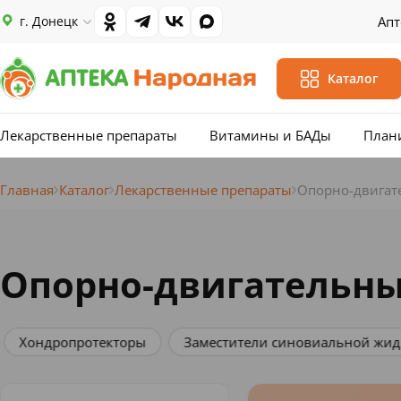
г. Донецк
Апт
Каталог
Лекарственные препараты
Витамины и БАДы
План
Главная
Каталог
Лекарственные препараты
Опорно-двигат
Опорно-двигательны
Хондропротекторы
Заместители синовиальной жид