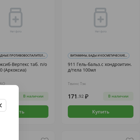
ДНЫЕ ПРОТИВОВОСПАЛИТЕЛ...
ВИТАМИНЫ, БАДЫ И КОСМЕТИЧЕСКИЕ...
ксиб-Вертекс таб. п/о
911 Гель-бальз.с хондроитин.
0 (Аркоксиа)
д/тела 100мл
 АО
Твинс Тэк
171
,92
В наличии
В наличии
Купить
Купить