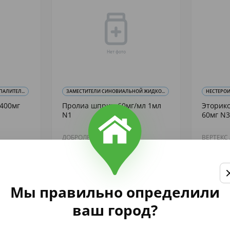
АЛИТЕЛ...
ЗАМЕСТИТЕЛИ СИНОВИАЛЬНОЙ ЖИДКО...
НЕСТЕРОИ
 400мг
Пролиа шприц 60мг/мл 1мл
Эторико
N1
60мг N3
ДОБРОЛЕК
ВЕРТЕКС
14 040
755
,70
,86
аличии
В наличии
Купить
Мы правильно определили
ваш город?