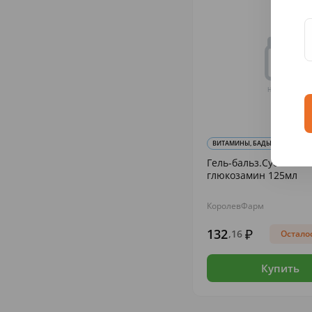
ВИТАМИНЫ, БАДЫ И КОСМЕТИЧЕ
Гель-бальз.Суставит
глюкозамин 125мл
КоролевФарм
132
,16
Осталос
Купить