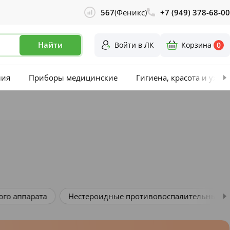
567
(Феникс)
+7 (949) 378-68-00
Найти
Войти в ЛК
Корзина
0
лия
Приборы медицинские
Гигиена, красота и уход
го аппарата
Нестероидные противовоспалительные сре