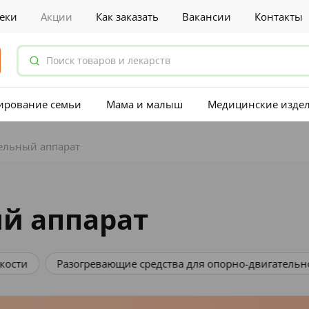
еки
Акции
Как заказать
Вакансии
Контакты
ирование семьи
Мама и малыш
Медицинские изде
ельный аппарат
й аппарат
кости
Разогревающие средства для опорно-двигательно