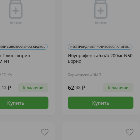
ЕЛИ СИНОВИАЛЬНОЙ ЖИДКО...
НЕСТЕРОИДНЫЕ ПРОТИВОВОСПАЛИТЕЛ...
л Плюс шприц
Ибупрофен таб.п/о 200мг N50
л N1
Борис
MEDIKA
Борисовский ЗМП
62
,13
,48
В наличии
В наличии
Купить
Купить