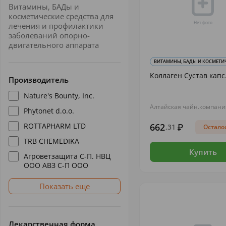
Витамины, БАДы и
косметические средства для
лечения и профилактики
заболеваний опорно-
двигательного аппарата
ВИТАМИНЫ, БАДЫ И КОСМЕТИЧЕ
Коллаген Сустав капс
Производитель
Nature's Bounty, Inc.
Алтайская чайн.компан
Phytonet d.o.o.
ROTTAPHARM LTD
662
,31
Осталос
TRB CHEMEDIKA
Купить
Агроветзащита С-П. НВЦ
ООО АВЗ С-П ООО
Показать еще
Лекарственная форма