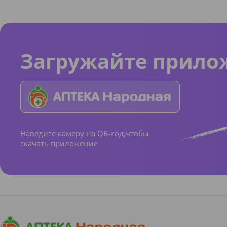
Загружайте прило
Наведите камеру на QR-код,чтобы
скачать приложение