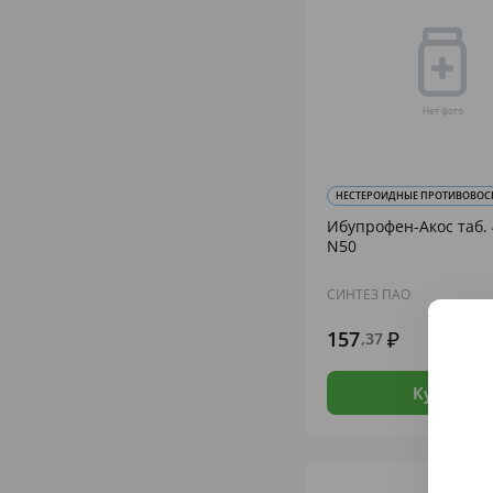
НЕСТЕРОИДНЫЕ ПРОТИВОВОСП
Ибупрофен-Акос таб.
N50
СИНТЕЗ ПАО
157
,37
В н
Купить