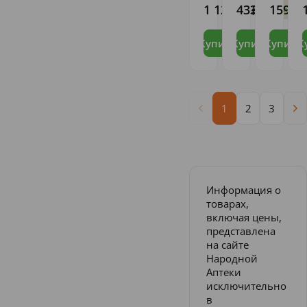
АГ
ГМБХ
СЛУ
1 128
433
159
,76
,89
,17
В налич
Ост
Купить
Купить
Купить
К
1
2
3
Информация о
товарах,
включая цены,
представлена
на сайте
Народной
Аптеки
исключительно
в