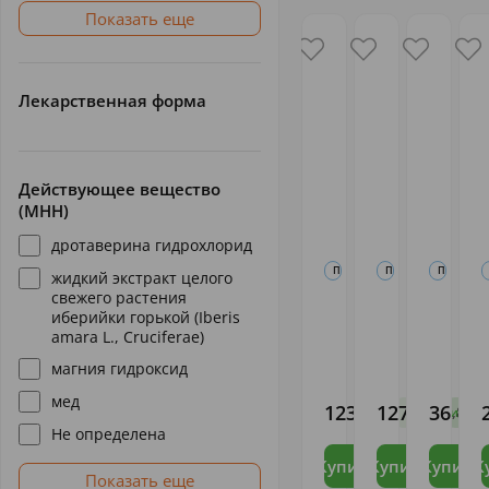
Показать еще
Лекарственная форма
Действующее вещество
(МНН)
дротаверина гидрохлорид
ПРЕПАРАТЫ ПРИ ЗАБОЛЕВАНИЯ
ПРЕПАРАТЫ ПРИ ЗА
ПРЕПАРАТ
жидкий экстракт целого
свежего растения
Омепразол-
Панкреатин
Омепра
иберийки горькой (Iberis
Тева капс.
Авексима
капс. 2
amara L., Cruciferae)
20мг N28
850ЕД таб.
N30
п/о N60
(Произ
магния гидроксид
ТЕВА
АВЕКСИМА
Произво
S
ФАРМА
СИБИРЬ
медпреп
A
мед
СЛУ
ООО
123
127
36
,62
,27
,81
В наличии
В 
Не определена
Купить
Купить
Купить
К
Показать еще