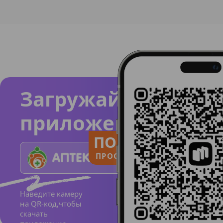
Загружайте
приложение
ПОЛЬЗУЙСЯ
ПРОСТО И ПОНЯТНО
Наведите камеру
на QR-код,чтобы
скачать