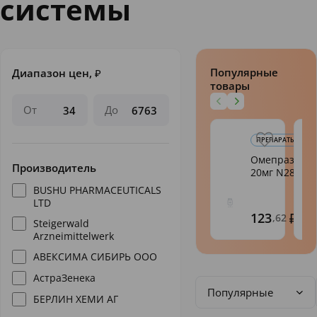
системы
Популярные
Диапазон цен,
₽
товары
От
До
ПРЕПАРАТЫ ПРИ З
Омепразол-Те
Производитель
20мг N28
BUSHU PHARMACEUTICALS
LTD
123
,62
Steigerwald
Arzneimittelwerk
АВЕКСИМА СИБИРЬ ООО
АстраЗенека
Популярные
БЕРЛИН ХЕМИ АГ