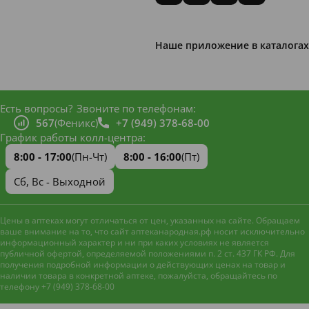
Наше приложение в каталогах
Есть вопросы?
Звоните по телефонам:
567
(Феникс)
+7 (949) 378-68-00
График работы колл-центра:
8:00 - 17:00
(Пн-Чт)
8:00 - 16:00
(Пт)
Сб, Вс - Выходной
Цены в аптеках могут отличаться от цен, указанных на сайте. Обращаем
ваше внимание на то, что сайт аптеканародная.рф носит исключительно
информационный характер и ни при каких условиях не является
публичной офертой, определяемой положениями п. 2 ст. 437 ГК РФ. Для
получения подробной информации о действующих ценах на товар и
наличии товара в конкретной аптеке, пожалуйста, обращайтесь по
телефону +7 (949) 378-68-00
Наш сайт использует файлы
cookie и метрическую систему