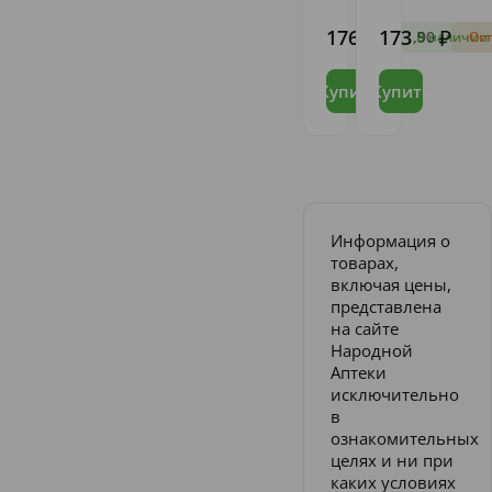
СИБИРЬ
"Луганский
ООО
химико-
176
173
,95
,90
В наличии
Ост
фармацевтическ
завод"
Купить
Купить
Информация о
товарах,
включая цены,
представлена
на сайте
Народной
Аптеки
исключительно
в
ознакомительных
целях и ни при
каких условиях