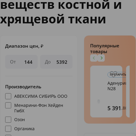
веществ костной и
хрящевой ткани
Популярные
Диапазон цен,
₽
товары
От
До
ПРЕПАРАТЫ И БАДЫ
Аденурик таб
Производитель
N28
АВЕКСИМА СИБИРЬ ООО
Менарини-Фон Хейден
5 391
,80
ГмбХ
Озон
Органика