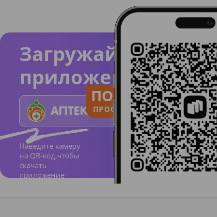
Загружайте
приложение
ПОЛЬЗУЙСЯ
ПРОСТО И ПОНЯТНО
Наведите камеру
на QR-код,чтобы
скачать
приложение