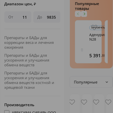
Популярные
Диапазон цен,
₽
товары
От
До
ПРЕПАРАТЫ И БАДЫ
Аденурик таб
Препараты и БАДы для
N28
коррекции веса и лечения
ожирения
5 391
Препараты и БАДы для
,80
ускорения и улучшения
обмена веществ
Препараты и БАДЫ для
ускорения и улучшения
Популярные
обмена веществ костной и
хрящевой ткани
Производитель
АВЕКСИМА СИБИРЬ ООО