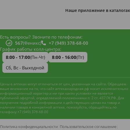
Наше приложение в каталогах
Есть вопросы?
Звоните по телефонам:
567
(Феникс)
+7 (949) 378-68-00
График работы колл-центра:
8:00 - 17:00
(Пн-Чт)
8:00 - 16:00
(Пт)
Сб, Вс - Выходной
Цены в аптеках могут отличаться от цен, указанных на сайте. Обращаем
ваше внимание на то, что сайт аптеканародная.рф носит исключительно
информационный характер и ни при каких условиях не является
публичной офертой, определяемой положениями п. 2 ст. 437 ГК РФ. Для
получения подробной информации о действующих ценах на товар и
наличии товара в конкретной аптеке, пожалуйста, обращайтесь по
телефону +7 (949) 378-68-00
Наш сайт использует файлы
cookie и метрическую систему
Яндекс.Метрика
для
Политика конфиденциальности
|
Пользовательское соглашение
|
улучшения работы и анализа