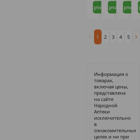
Купить
Купить
Купить
К
1
2
3
4
5
Информация о
товарах,
включая цены,
представлена
на сайте
Народной
Аптеки
исключительно
в
ознакомительных
целях и ни при