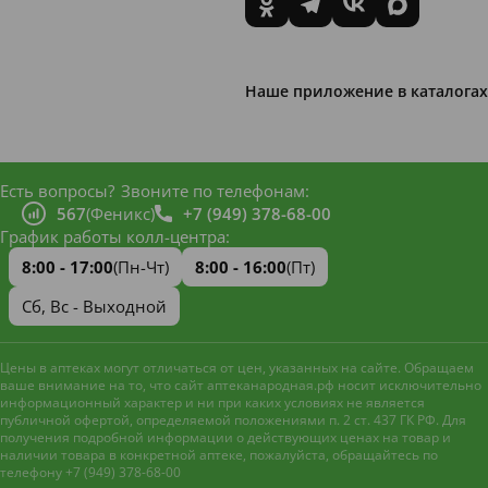
Наше приложение в каталогах
Есть вопросы?
Звоните по телефонам:
567
(Феникс)
+7 (949) 378-68-00
График работы колл-центра:
8:00 - 17:00
(Пн-Чт)
8:00 - 16:00
(Пт)
Сб, Вс - Выходной
Цены в аптеках могут отличаться от цен, указанных на сайте. Обращаем
ваше внимание на то, что сайт аптеканародная.рф носит исключительно
информационный характер и ни при каких условиях не является
публичной офертой, определяемой положениями п. 2 ст. 437 ГК РФ. Для
получения подробной информации о действующих ценах на товар и
наличии товара в конкретной аптеке, пожалуйста, обращайтесь по
телефону +7 (949) 378-68-00
Наш сайт использует файлы