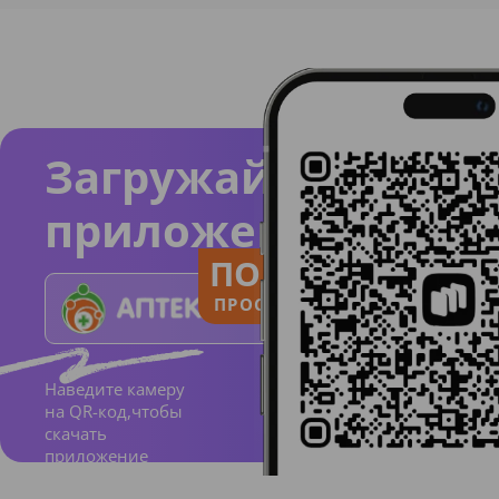
Загружайте
приложение
ПОЛЬЗУЙСЯ
ПРОСТО И ПОНЯТНО
Наведите камеру
на QR-код,чтобы
скачать
приложение