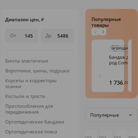
Популярные
Диапазон цен,
₽
товары
От
До
ОРТОПЕДИЧЕСКИЕ
Бандаж до/по
Бинты эластичные
род.Comfort Т.
Воротники, шины, подушки
Корсеты и корректоры
1 736
,08
осанки
Костыли и трости
Приспособления для
передвижения
Популярные
Ортопедические бандажи
Ортопедические пояса