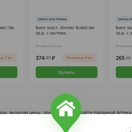
БИНТЫ ЭЛАСТИЧНЫЕ
БИНТЫ Э
смх1.5м
Бинт эласт. Интекс 8смх5.0м
Бинт эл
ср.р. с застежк.
ср.р. с 
Интертекстиль
Интерте
374
265
,89
,60
ь: 1 уп.
Осталось: 4 уп.
Купить
рах, включая цены, представлена на сайте Народной Аптек
является публичной офертой согласно ст. 437 ГК РФ. Получ
редъявлении рецепта, если он требуется по закону.
в, участвующих в акциях и скидках, ограничен и может изм