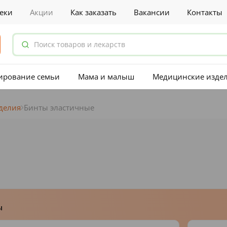
еки
Акции
Как заказать
Вакансии
Контакты
ирование семьи
Мама и малыш
Медицинские изде
делия
Бинты эластичные
ы