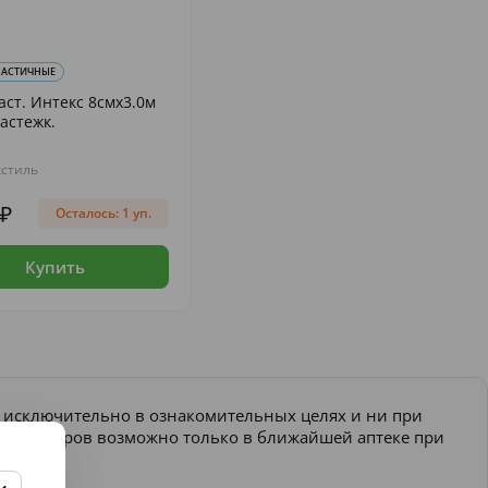
ЛАСТИЧНЫЕ
аст. Интекс 8смх3.0м
застежк.
кстиль
Осталось: 1 уп.
Купить
и исключительно в ознакомительных целях и ни при
ение товаров возможно только в ближайшей аптеке при
еняться.