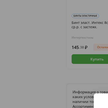
БИНТЫ ЭЛАСТИЧНЫЕ
Бинт эласт. Интекс 8
ср.р. с застежк.
Интертекстиль
145
,38
Осталос
Купить
Информация о това
каких условиях не 
наличии товара и п
Ассортимент товаро