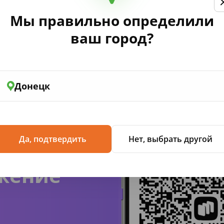
Мы правильно определили
лению Правительства РФ от 16 мая 2020 №697 «Об утвержд
сийской Федерации».
ваш город?
Донецк
Да, подтвердить
Нет, выбрать другой
жение