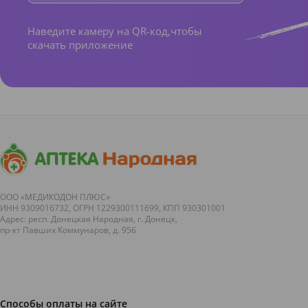
Наведите камеру на QR-код,чтобы
скачать приложение
ООО «МЕДИКОДОН ПЛЮС»
ИНН 9309016732, ОГРН 1229300111699, КПП 930301001
Адрес: респ. Донецкая Народная, г. Донецк,
пр-кт Павших Коммунаров, д. 95б
Способы оплаты на сайте