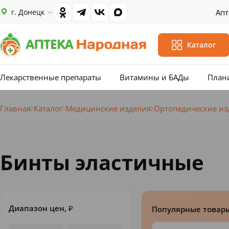
г. Донецк
Апт
Каталог
Лекарственные препараты
Витамины и БАДы
План
Главная
Каталог
Медицинские изделия
Ортопедические из
Бинты эластичные
Диапазон цен,
₽
Популярные товар