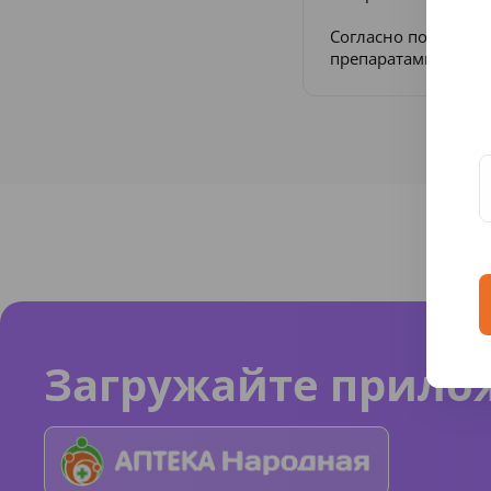
Согласно постанов
препаратами в Рос
Загружайте прило