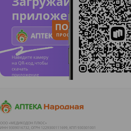
Загружайте
приложение
ПОЛЬЗУЙСЯ
ПРОСТО И ПОНЯТНО
Наведите камеру
на QR-код,чтобы
скачать
приложение
ООО «МЕДИКОДОН ПЛЮС»
ИНН 9309016732, ОГРН 1229300111699, КПП 930301001