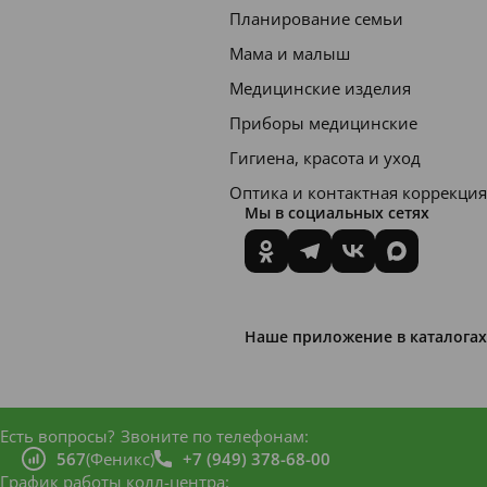
Планирование семьи
допол
Мама и малыш
нител
Медицинские изделия
ьная
Приборы медицинские
защит
а.
Гигиена, красота и уход
Оптика и контактная коррекция
Их
Мы в социальных сетях
техно
логия
нейтр
ализа
Наше приложение в каталогах
ции
запах
а
Есть вопросы?
Звоните по телефонам:
дарит
567
(Феникс)
+7 (949) 378-68-00
График работы колл-центра: