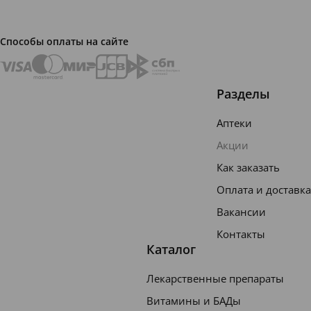
гигие
ничес
Способы оплаты на сайте
кие
прокл
Разделы
адки
созда
Аптеки
ны
Акции
для
Как заказать
тех
Оплата и доставка
моме
Вакансии
нтов,
Контакты
когда
Каталог
вам
Лекарственные препараты
необх
Витамины и БАДы
одима