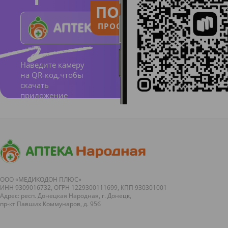
ПОЛЬЗУЙСЯ
ПРОСТО И ПОНЯТНО
Состав
Наведите камеру
.
Ткане
на QR-код,чтобы
скачать
вая
приложение
основа,
фиксир
ующий
слой.
Бренд
ООО «МЕДИКОДОН ПЛЮС»
ИНН 9309016732, ОГРН 1229300111699, КПП 930301001
MASTE
Адрес: респ. Донецкая Народная, г. Донецк,
R UNI -
пр-кт Павших Коммунаров, д. 95б
большо