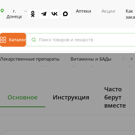
Аптеки
Акции
Как
г.
Донецк
зака
Каталог
Лекарственные препараты
Витамины и БАДы
План
Главная
Каталог
Медицинские изделия
Перевязочные матер
Часто
Основное
Инструкция
берут
вместе