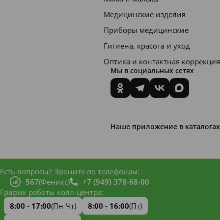
6
Медицинские изделия
-
Приборы медицинские
1
2
Гигиена, красота и уход
м
Оптика и контактная коррекция
е
50-75
6-8
Мы в социальных сетях
с
я
ц
е
в
Наше приложение в каталогах
1
-
5
75-100
5-6
Есть вопросы?
Звоните по телефонам:
л
567
(Феникс)
+7 (949) 378-68-00
е
График работы колл-центра:
т
8:00 - 17:00
(Пн-Чт)
8:00 - 16:00
(Пт)
6