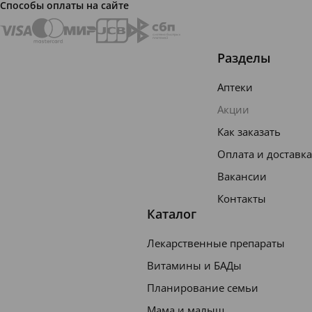
Способы оплаты на сайте
В
о
Суточна
Доза
Разделы
з
я доза
левотироксина
р
левотир
в расчете на
Аптеки
а
оксина
массу тела
с
(мкг)
(мкг/кг)
Акции
т
Как заказать
Оплата и доставка
0
-
Вакансии
6
Контакты
м
Каталог
е
25-50
10-15
с
Лекарственные препараты
я
ц
Витамины и БАДы
е
Планирование семьи
в
Мама и малыш