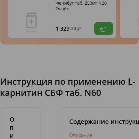
Фенибут таб. 250мг N20
Олайн
1 329
,20
Инструкция по применению L-
карнитин СБФ таб. N60
О
Содержание инструк
п
и
Описание