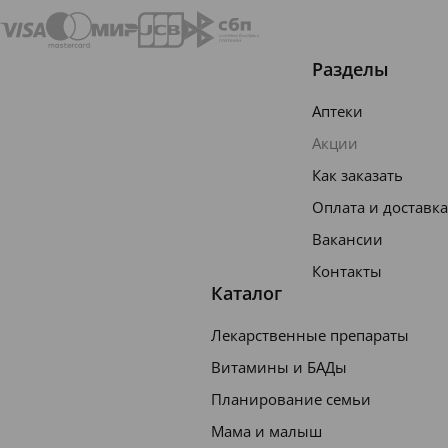
восст
ановл
ение
Разделы
мыше
Аптеки
чных
Акции
ткане
Как заказать
й
Оплата и доставка
после
Вакансии
больш
их
Контакты
Каталог
физич
еских
Лекарственные препараты
нагру
Витамины и БАДы
зок;
Планирование семьи
повы
Мама и малыш