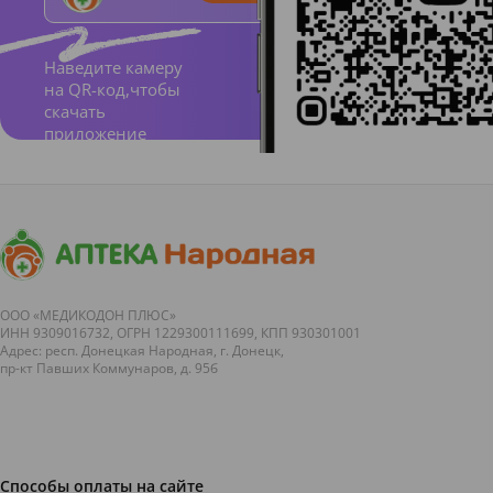
спосо
бству
Наведите камеру
на QR-код,чтобы
ет
скачать
проце
приложение
ссу
сжига
ния
жиров
и
ООО «МЕДИКОДОН ПЛЮС»
сниже
ИНН 9309016732, ОГРН 1229300111699, КПП 930301001
Адрес: респ. Донецкая Народная, г. Донецк,
нию
пр-кт Павших Коммунаров, д. 95б
веса;
ускор
яет
Способы оплаты на сайте