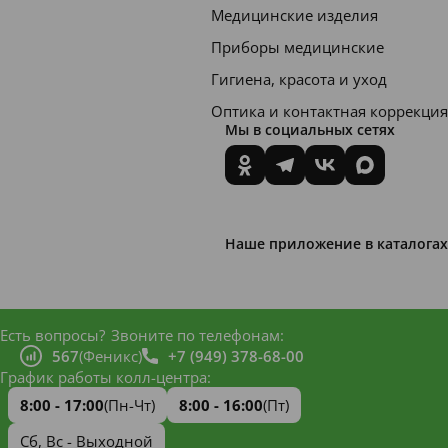
шает
Медицинские изделия
физич
Приборы медицинские
ескую
Гигиена, красота и уход
и
Оптика и контактная коррекция
умств
Мы в социальных сетях
енну
ю
вынос
Наше приложение в каталогах
ливос
ть,
снижа
Есть вопросы?
Звоните по телефонам:
ет
567
(Феникс)
+7 (949) 378-68-00
утомл
График работы колл-центра:
яемос
8:00 - 17:00
(Пн-Чт)
8:00 - 16:00
(Пт)
ть
Сб, Вс - Выходной