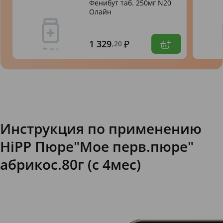
Фенибут таб. 250мг N20
Олайн
1 329
,20
Инструкция по применению
HiPP Пюре"Мое перв.пюре"
абрикос.80г (с 4мес)