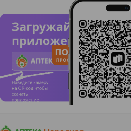
Загружайте
приложение
ПОЛЬЗУЙСЯ
ПРОСТО И ПОНЯТНО
Наведите камеру
на QR-код,чтобы
скачать
приложение