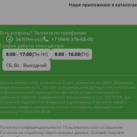
Наше приложение в каталогах
Есть вопросы?
Звоните по телефонам:
567
(Феникс)
+7 (949) 378-68-00
График работы колл-центра:
8:00 - 17:00
(Пн-Чт)
8:00 - 16:00
(Пт)
Сб, Вс - Выходной
Цены в аптеках могут отличаться от цен, указанных на сайте. Обращаем
ваше внимание на то, что сайт аптеканародная.рф носит исключительно
информационный характер и ни при каких условиях не является
публичной офертой, определяемой положениями п. 2 ст. 437 ГК РФ. Для
получения подробной информации о действующих ценах на товар и
наличии товара в конкретной аптеке, пожалуйста, обращайтесь по
телефону +7 (949) 378-68-00
Наш сайт использует файлы
cookie и метрическую систему
Яндекс.Метрика
для
Политика конфиденциальности
|
Пользовательское соглашение
|
улучшения работы и анализа
Согласие на обработку персональных данных
|
Условия покупки
|
посещаемости. Оставаясь на