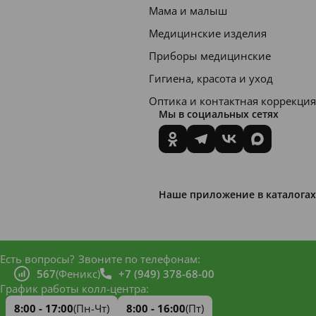
Мама и малыш
мальто
Медицинские изделия
декстри
Приборы медицинские
н,
порошо
Гигиена, красота и уход
к сока
Оптика и контактная коррекция
Мы в социальных сетях
свеклы,
витами
н С (L-
аскорб
Наше приложение в каталогах
иновая
кислот
а)
Есть вопросы?
Звоните по телефонам:
567
(Феникс)
+7 (949) 378-68-00
HiPP
График работы колл-центра:
"Фрукт
8:00 - 17:00
(Пн-Чт)
8:00 - 16:00
(Пт)