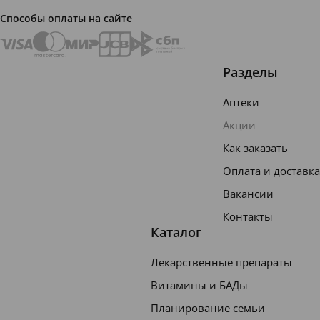
порошо
Способы оплаты на сайте
к сока
апельс
Разделы
ина,
натурал
Аптеки
ьный
Акции
аромат
Как заказать
изатор
Оплата и доставка
апельс
Вакансии
ина,
Контакты
натурал
Каталог
ьный
Лекарственные препараты
аромат
Витамины и БАДы
изатор
Планирование семьи
яблока,