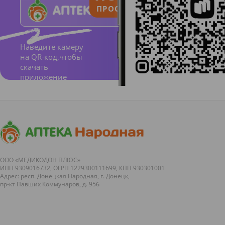
ПРОСТО И ПОНЯТНО
Состав
Наведите камеру
:
сахар,
на QR-код,чтобы
скачать
декстро
приложение
за,
экстрак
т из
цветков
гибиск
уса,
ООО «МЕДИКОДОН ПЛЮС»
ИНН 9309016732, ОГРН 1229300111699, КПП 930301001
экстрак
Адрес: респ. Донецкая Народная, г. Донецк,
пр-кт Павших Коммунаров, д. 95б
т
шиповн
ика,