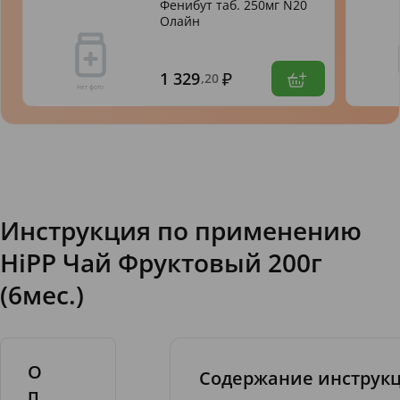
Фенибут таб. 250мг N20
Олайн
1 329
,20
Инструкция по применению
HiPP Чай Фруктовый 200г
(6мес.)
О
Содержание инструк
п