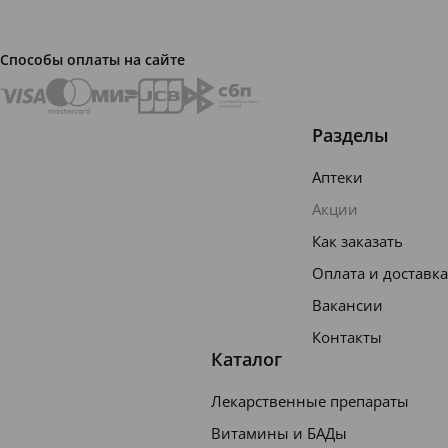
ат,
диэтан
Способы оплаты на сайте
оламид
кокосов
ого
Разделы
масла,
Аптеки
коками
Акции
допроп
Как заказать
илбета
Оплата и доставка
ин,
кокоам
Вакансии
фоацет
Контакты
Каталог
ат
натрия,
Лекарственные препараты
лаурилг
Витамины и БАДы