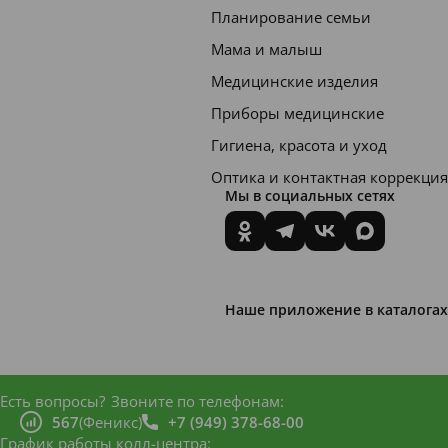
ликози
Планирование семьи
д,
Мама и малыш
поликв
Медицинские изделия
атерни
Приборы медицинские
ум-7,
Гигиена, красота и уход
глицере
Оптика и контактная коррекция
т-7
Мы в социальных сетях
кокоат,
гель
алоэ
вера,
Наше приложение в каталогах
молочн
ая
кислот
Есть вопросы?
Звоните по телефонам:
567
(Феникс)
+7 (949) 378-68-00
а,
График работы колл-центра: