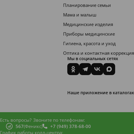
нных
Планирование семьи
ногтей
Мама и малыш
сочного
Медицинские изделия
красив
Приборы медицинские
ого
Гигиена, красота и уход
цвета
Оптика и контактная коррекция
лака
Мы в социальных сетях
недост
аточно.
Данное
средств
Наше приложение в каталогах
о
придас
т
Есть вопросы?
Звоните по телефонам:
567
(Феникс)
+7 (949) 378-68-00
вашим
График работы колл-центра: