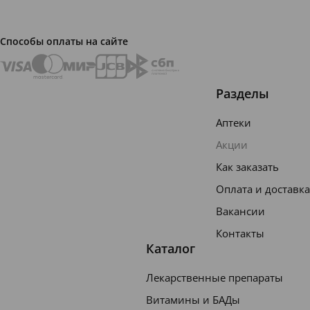
специа
листам
Способы оплаты на сайте
и и
предна
значен
Разделы
для
Аптеки
тех,
Акции
кто
Как заказать
считает
Оплата и доставка
, что
для
Вакансии
привле
Контакты
Каталог
кательн
ости
Лекарственные препараты
окраше
Витамины и БАДы