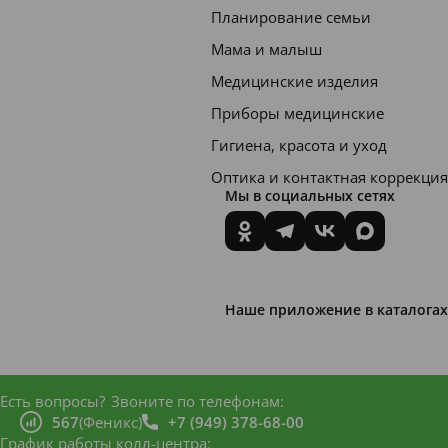
т
Планирование семьи
укрепи
Мама и малыш
тляюща
Медицинские изделия
я
Приборы медицинские
жидкос
Гигиена, красота и уход
ть от
Оптика и контактная коррекция
популя
Мы в социальных сетях
рного
америк
анского
бренда
Наше приложение в каталогах
Frenchi.
Космет
Есть вопросы?
Звоните по телефонам:
ически
567
(Феникс)
+7 (949) 378-68-00
График работы колл-центра: