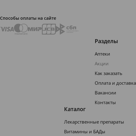
могут
утратит
Способы оплаты на сайте
ь
здоров
ый вид,
Разделы
истонч
Аптеки
атся и
Акции
станут
Как заказать
хрупки
Оплата и доставка
ми.
Решить
Вакансии
эту
Контакты
Каталог
пробле
му
Лекарственные препараты
поможе
Витамины и БАДы