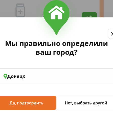
131
,14
Мы правильно определили
ваш город?
Кр.-мыло Грейпфрут 460мл (дой
Донецк
 рук мы замечаем, что их кожа
 добавляет красоты рукам, а вам
Да, подтвердить
Нет, выбрать другой
щений. Марка Fresh Juice обещает