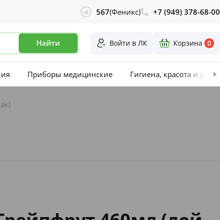
567
(Феникс)
+7 (949) 378-68-00
Найти
Войти в ЛК
Корзина
0
лия
Приборы медицинские
Гигиена, красота и уход
ак)
 Грейпфрут 460мл (дой-