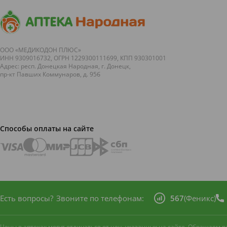
Состав.
Aqua, Sodium Laureth Sulfate, Coc
Sodium Chloride, Styrene/Acrylamide Copolym
Grandis (Grapefruit) Fruit Extract, Parfum, P
ООО «МЕДИКОДОН ПЛЮС»
ИНН 9309016732, ОГРН 1229300111699, КПП 930301001
Glycol, Diazolidinyl Urea, Methylparaben, Pr
Адрес: респ. Донецкая Народная, г. Донецк,
пр-кт Павших Коммунаров, д. 95б
Disodium EDTA, Citric Acid, CI 16255.
Способы оплаты на сайте
Есть вопросы?
Звоните по телефонам:
567
(Феникс)
Цены в аптеках могут отличаться от цен, указанных на сайте. Обращаем