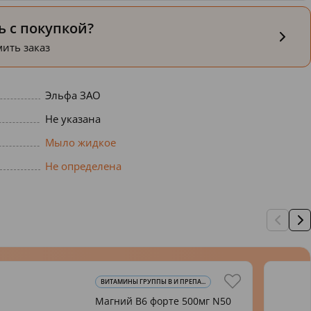
 с покупкой?
ить заказ
Эльфа ЗАО
Не указана
Мыло жидкое
Не определена
ВИТАМИНЫ ГРУППЫ В И ПРЕПА...
Магний В6 форте 500мг N50