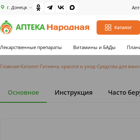
г. Донецк
Апт
Каталог
Лекарственные препараты
Витамины и БАДы
План
Главная
Каталог
Гигиена, красота и уход
Средства для ван
Основное
Инструкция
Часто бер