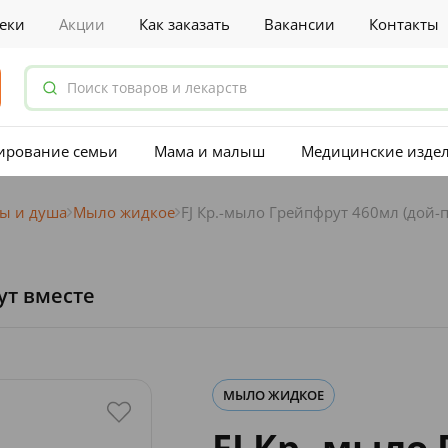
еки
Акции
Как заказать
Вакансии
Контакты
ирование семьи
Мама и малыш
Медицинские изде
ны и душа
Мыло жидкое
FJ Кр.-мыло Грейпфрут 460мл (дой-п
ут вместе
МЫЛО ЖИДКОЕ
FJ Кр.-мыло