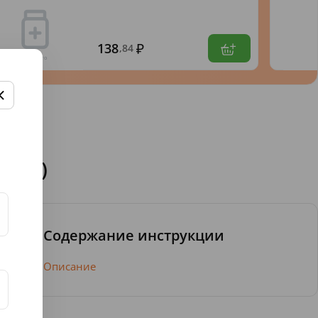
138
,84
-пак)
Содержание инструкции
Описание