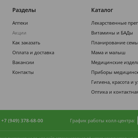
Разделы
Каталог
amide DEA, Cocamidopropyl Betaine,
er, PEG-7 Glyceryl Cocoate, Citrus
Аптеки
Лекарственные пре
runus Amygdalus Dulcis Oil, Propylene
Акции
Витамины и БАДы
opylparaben, Methylisothiazolinone,
Как заказать
Планирование семь
Оплата и доставка
Мама и малыш
Вакансии
Медицинские издел
Контакты
Приборы медицинс
Гигиена, красота и 
Оптика и контактна
+7 (949) 378-68-00
График работы колл-центра:
 ваше внимание на то, что сайт аптеканародная.рф носит исключительно 