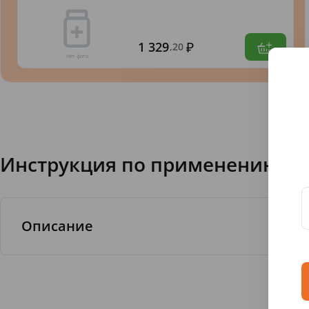
1 329
,20
Инструкция по применению FJ 
Описание
Очень часто после использования мыла для
становится очень сухой и стянутой. Это не
доставляет множество дискомфортных ощу