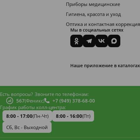
ий вид
Приборы медицинские
и
Гигиена, красота и уход
свойств
Оптика и контактная коррекция
а:
Мы в социальных сетях
Консис
тенция
жидкая
Наше приложение в каталогах
,
подобн
ая
Есть вопросы?
Звоните по телефонам:
обычно
567
(Феникс)
+7 (949) 378-68-00
й воде,
График работы колл-центра:
цвет
8:00 - 17:00
(Пн-Чт)
8:00 - 16:00
(Пт)
прозрач
Сб, Вс - Выходной
ный