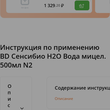
1 329
,20
Инструкция по применению
BD Сенсибио H2O Вода мицел.
500мл N2
О
Содержание инструк
п
и
Описание
с