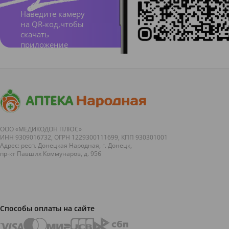
дермат
Наведите камеру
на QR-код,чтобы
ита,
скачать
куперо
приложение
за
ООО «МЕДИКОДОН ПЛЮС»
ИНН 9309016732, ОГРН 1229300111699, КПП 930301001
Адрес: респ. Донецкая Народная, г. Донецк,
пр-кт Павших Коммунаров, д. 95б
Способы оплаты на сайте