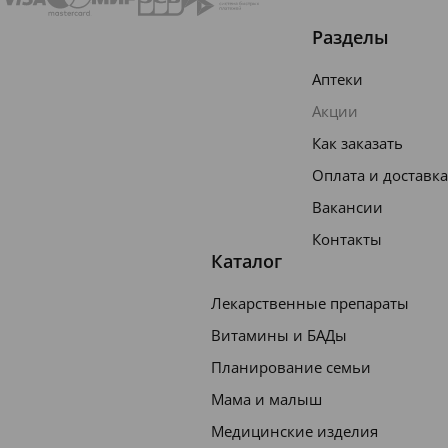
ллов,
Разделы
для
Аптеки
ухода
Акции
за
Как заказать
обезво
Оплата и доставка
женной
и
Вакансии
чувстви
Контакты
Каталог
тельно
й
Лекарственные препараты
кожей,
Витамины и БАДы
восстан
Планирование семьи
авливае
Мама и малыш
т её
Медицинские изделия