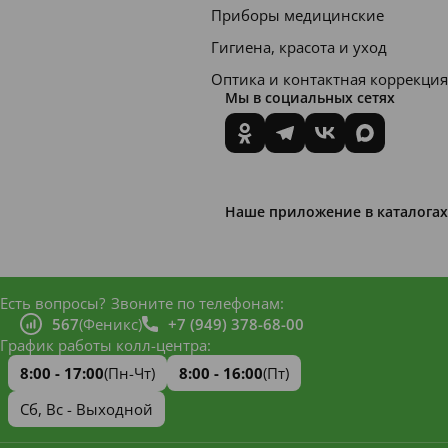
естеств
Приборы медицинские
енную
Гигиена, красота и уход
увлажн
Оптика и контактная коррекция
ённост
Мы в социальных сетях
ь и
повыш
ает
защитн
Наше приложение в каталогах
ые
свойств
а. Все
Есть вопросы?
Звоните по телефонам:
567
(Феникс)
+7 (949) 378-68-00
средств
График работы колл-центра:
а
8:00 - 17:00
(Пн-Чт)
8:00 - 16:00
(Пт)
линии
Сб, Вс - Выходной
Гидраб