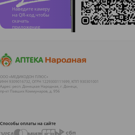
тельно
Наведите камеру
на QR-код,чтобы
й
скачать
кожей.
приложение
Лечебн
ая
космет
ика
Биодер
ООО «МЕДИКОДОН ПЛЮС»
ма,
ИНН 9309016732, ОГРН 1229300111699, КПП 930301001
Адрес: респ. Донецкая Народная, г. Донецк,
линии
пр-кт Павших Коммунаров, д. 95б
Гидраб
ио на
основе
Способы оплаты на сайте
жидких
криста