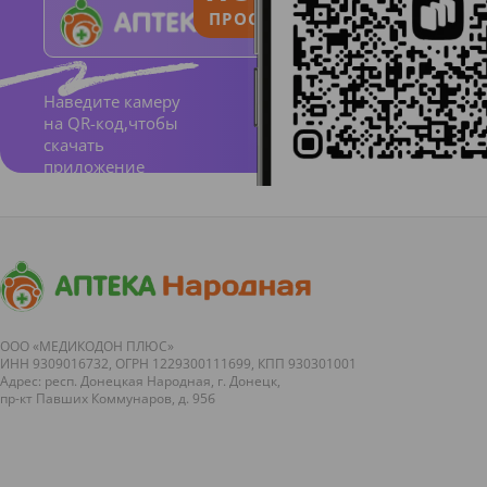
ПРОСТО И ПОНЯТНО
•
Некоме
Наведите камеру
догенн
на QR-код,чтобы
скачать
о
приложение
•
Гипоал
лерген
но
•
ООО «МЕДИКОДОН ПЛЮС»
Мицел
ИНН 9309016732, ОГРН 1229300111699, КПП 930301001
Адрес: респ. Донецкая Народная, г. Донецк,
лы
пр-кт Павших Коммунаров, д. 95б
эфиров
жирны
х