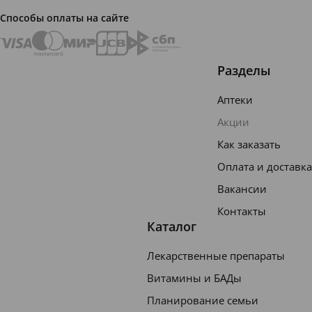
кислот
Способы оплаты на сайте
(основн
ой
Разделы
компон
Аптеки
ент)
облада
Акции
ют
Как заказать
схожей
Оплата и доставка
структу
Вакансии
рой с
Контакты
Каталог
клетка
ми
Лекарственные препараты
кожи,
Витамины и БАДы
за счет
Планирование семьи
этого