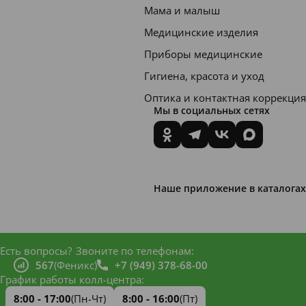
Мама и малыш
помога
Медицинские изделия
ют
Приборы медицинские
восстан
Гигиена, красота и уход
овить
Оптика и контактная коррекция
гидрол
Мы в социальных сетях
ипидны
й
баланс
кожи.
Наше приложение в каталогах
•
Гидраб
ио Н2О
Есть вопросы?
Звоните по телефонам:
эффект
567
(Феникс)
+7 (949) 378-68-00
График работы колл-центра:
ивно
8:00 - 17:00
(Пн-Чт)
8:00 - 16:00
(Пт)