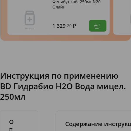
Фенибут таб. 250мг N20
Олайн
1 329
,20
Инструкция по применению
BD Гидрабио H2O Вода мицел.
250мл
О
Содержание инструк
п