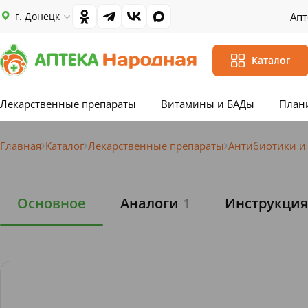
г. Донецк
Апт
Каталог
Лекарственные препараты
Витамины и БАДы
План
Главная
Каталог
Лекарственные препараты
Антибиотики и
Основное
Аналоги
1
Инструкция