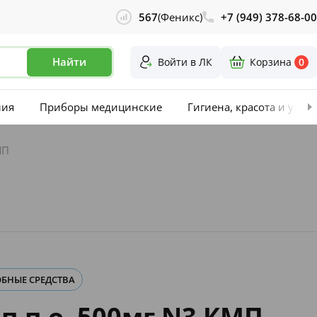
567
(Феникс)
+7 (949) 378-68-00
Найти
Войти в ЛК
Корзина
0
лия
Приборы медицинские
Гигиена, красота и уход
МП
БНЫЕ СРЕДСТВА
п.п.о. 500мг N3 КМП