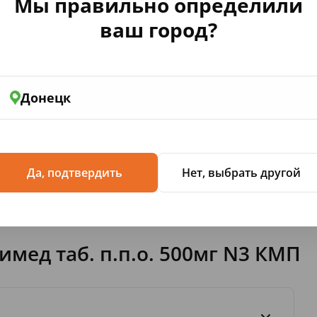
Мы правильно определили
ваш город?
ЛЕКАРСТВЕННЫЕ ПРЕПАРАТЫ
Атаракс таб.п/о 25мг N25
Донецк
131
,14
Да, подтвердить
Нет, выбрать другой
мед таб. п.п.о. 500мг N3 КМП