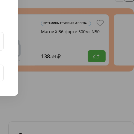
ВИТАМИНЫ ГРУППЫ В И ПРЕПА...
Магний В6 форте 500мг N50
138
,84