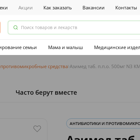
еки
Акции
Как заказать
Вакансии
Контакты
ирование семьи
Мама и малыш
Медицинские изде
 противомикробные средства
Азимед таб. п.п.о. 500мг N3 К
Часто берут вместе
АНТИБИОТИКИ И ПРОТИВОМИКРО
Азимед таб. 