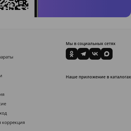
Мы в социальных сетях
параты
и
Наше приложение в каталогах
ия
кие
уход
я коррекция