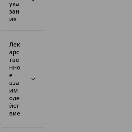
ука
зан
ия
Лек
арс
тве
нно
е
вза
им
оде
йст
вие