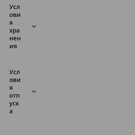
Усл
ови
я
хра
нен
ия
Усл
ови
я
отп
уск
а