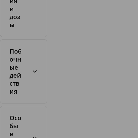
ия
р
и
и
доз
д
а
ы
м
о
н
о
Поб
г
очн
и
ые
д
дей
р
ств
а
ия
т
Осо
бы
е