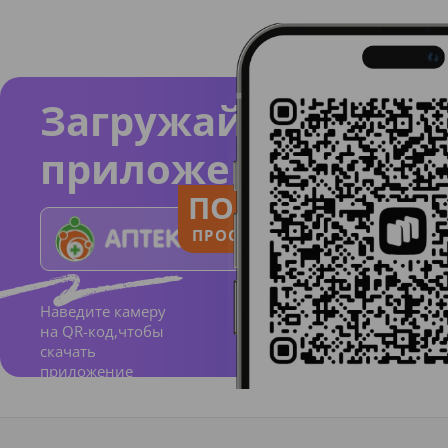
Загружайте
приложение
ПОЛЬЗУЙСЯ
ПРОСТО И ПОНЯТНО
Наведите камеру
на QR-код,чтобы
скачать
приложение