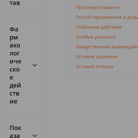
тав
Противопоказания
Таблетки
Способ применения и доз
Побочные действия
Фа
рм
Особые указания
ако
Лекарственное взаимодей
лог
Условия хранения
иче
Условия отпуска
ско
е
дей
ств
ие
1
т
а
б
Пок
.
аза