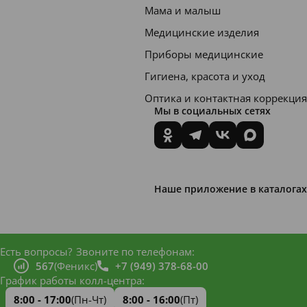
н
с
с
Мама и малыш
ц
ц
о
т
т
е
е
Медицинские изделия
е
е
е
б
б
я
р
р
Приборы медицинские
о
о
в
и
и
(
(
Гигиена, красота и уход
л
д
д
n
n
е
(
(
Оптика и контактная коррекция
=
=
н
Мы в социальных сетях
n
n
2
1
и
=
=
1
7
е
2
1
5
3
1
7
8
6
6
4
)
)
7
4
Наше приложение в каталогах
)
)
Э
р
Есть вопросы?
Звоните по телефонам:
е
567
(Феникс)
+7 (949) 378-68-00
График работы колл-центра:
к
т
8:00 - 17:00
(Пн-Чт)
8:00 - 16:00
(Пт)