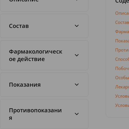
Сод
Описа
Соста
Состав
Фарма
Капсулы
Показ
Проти
Фармакологическ
ое действие
Спосо
Побоч
1 капс.
Особы
Показания
дутастерид
500 мкг
Лекар
Услов
Услов
Противопоказани
я