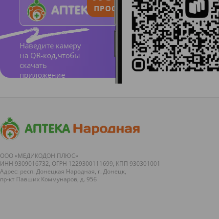
ПРОСТО И ПОНЯТНО
Наведите камеру
на QR-код,чтобы
скачать
приложение
Частота встречаемости
нежелательных явлений,
сформированная на основании
данных клинических
исследований (нежелательные
явления, связанные
ООО «МЕДИКОДОН ПЛЮС»
ИНН 9309016732, ОГРН 1229300111699, КПП 930301001
применением дутастерида в
Адрес: респ. Донецкая Народная, г. Донецк,
качестве монотерапии)
пр-кт Павших Коммунаров, д. 95б