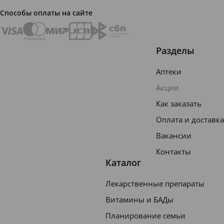
Способы оплаты на сайте
Разделы
Аптеки
Возник
Возник
новение
новение
Акции
нежелат
нежелат
Как заказать
ельного
ельного
явления
явления
Н
Оплата и доставка
в 1-й
во 2-й
е
Вакансии
год
год
ж
примен
примен
е
Контакты
ения
ения
л
Каталог
а
т
Лекарственные препараты
Д
Д
е
у
у
Витамины и БАДы
П
П
л
т
т
л
л
Планирование семьи
ь
а
а
а
а