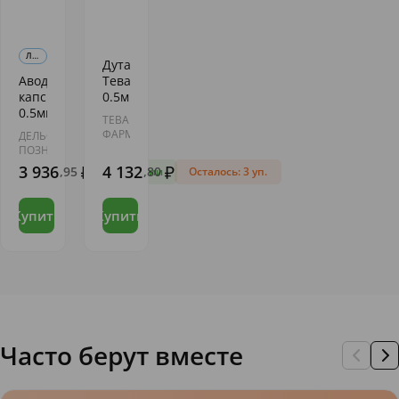
ЛЕКАРСТВЕННЫЕ ПРЕПАРАТЫ
Дутастерид-
Аводарт
Тева капс.
капс.
0.5мг N90
0.5мг
ТЕВА
N30
ФАРМАСЬЮТИКАЛ
ДЕЛЬФАРМ
ВОРКС
ПОЗНАНЬ
3 936
4 132
,95
,80
В наличии
Осталось: 3 уп.
Купить
Купить
Часто берут вместе