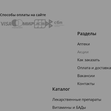
ивно в
отноше
Способы оплаты на сайте
нии
всего
спектра
Разделы
солнеч
Аптеки
ного
Акции
излуче
Как заказать
ния
Оплата и доставка
(коротк
ие и
Вакансии
длинны
Контакты
Каталог
е УФ-А
и УФ-
Лекарственные препараты
B). Не
Витамины и БАДы