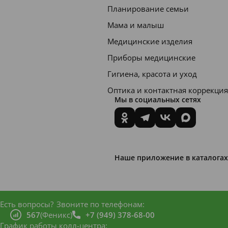
содерж
Планирование семьи
ит
Мама и малыш
химиче
Медицинские изделия
ских
Приборы медицинские
фильтр
Гигиена, красота и уход
ов.
Оптика и контактная коррекция
Мы в социальных сетях
Рекоме
ндован
о для
защиты
Наше приложение в каталогах
раздра
женной
или
Есть вопросы?
Звоните по телефонам:
повреж
567
(Феникс)
+7 (949) 378-68-00
График работы колл-центра: