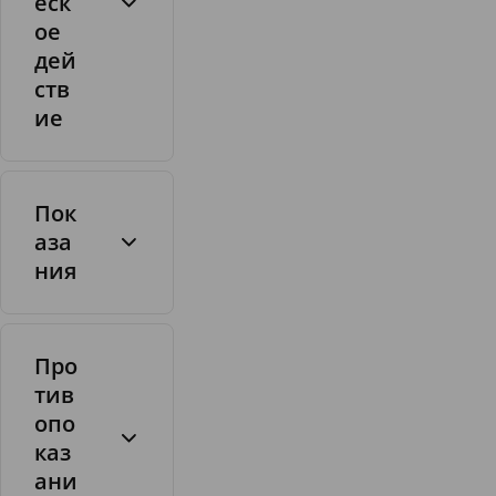
еск
ое
дей
ств
ие
1
т
а
Пок
б
аза
.
ния
а
м
л
Про
о
тив
д
и
1
опо
п
3
каз
и
.
ани
н
8