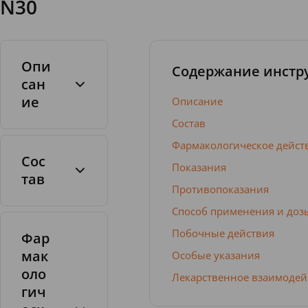
N30
Опи
Содержание инстр
сан
ие
Описание
Состав
Фармакологическое дейст
Сос
Показания
тав
Противопоказания
Таблетки
Способ применения и доз
Побочные действия
Фар
мак
Особые указания
оло
Лекарственное взаимодей
гич