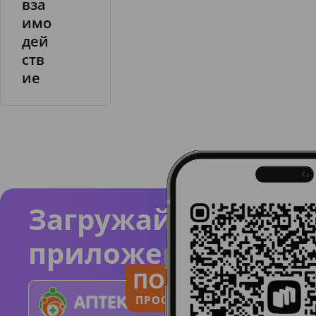
вза
и
п
имо
и
дей
н
ств
а
ие
Загружайте
приложение
ПОЛЬЗУЙСЯ
ПРОСТО И ПОНЯТНО