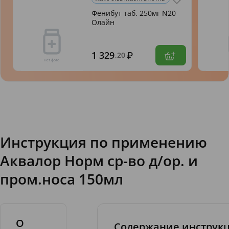
Фенибут таб. 250мг N20
Олайн
1 329
,20
Инструкция по применению
Аквалор Норм ср-во д/ор. и
пром.носа 150мл
О
Содержание инструк