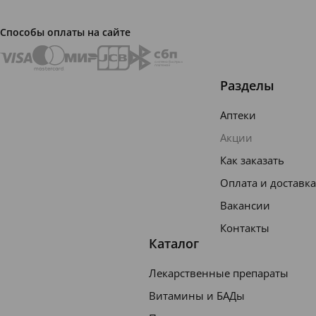
детей и
взросл
Способы оплаты на сайте
ых
«Аквал
Разделы
ор
норм»
Аптеки
150 мл
Акции
предста
Как заказать
вляет
Оплата и доставка
собой
Вакансии
аэрозол
Контакты
ь в
Каталог
металл
Лекарственные препараты
ическо
Витамины и БАДы
м