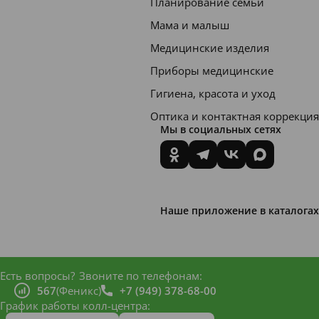
Планирование семьи
баллон
Мама и малыш
е с
Медицинские изделия
анатом
Приборы медицинские
ическо
Гигиена, красота и уход
й
насадко
Оптика и контактная коррекция
Мы в социальных сетях
й для
носа и
пласти
ковым
Наше приложение в каталогах
колпач
ком.
Содерж
Есть вопросы?
Звоните по телефонам:
имое
567
(Феникс)
+7 (949) 378-68-00
График работы колл-центра:
баллон