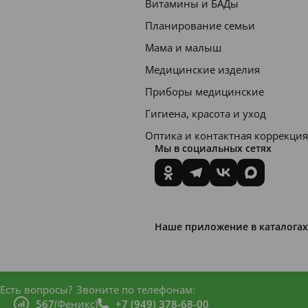
Витамины и БАДы
антов
Планирование семьи
Аквало
Мама и малыш
р
Медицинские изделия
«Форте
Приборы медицинские
» -
Гигиена, красота и уход
гиперт
Оптика и контактная коррекция
оничес
Мы в социальных сетях
кий
раствор
морско
й воды,
Наше приложение в каталогах
предна
значен
ный
Есть вопросы?
Звоните по телефонам:
567
(Феникс)
+7 (949) 378-68-00