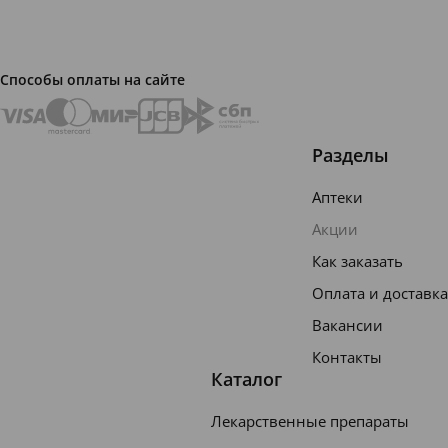
я вода,
очищен
ная
Способы оплаты на сайте
вода
рН 6,0 -
Разделы
8,5
Содерж
Аптеки
ание
Акции
NaCl
Как заказать
19 - 23
Оплата и доставка
г/л
Вакансии
Не
Контакты
содерж
Каталог
ит
Лекарственные препараты
консерв