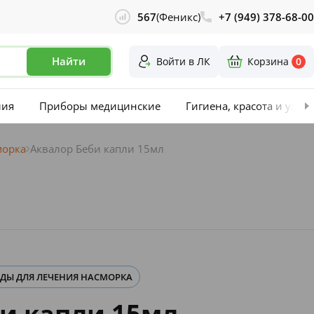
567
(Феникс)
+7 (949) 378-68-00
Найти
Войти в ЛК
Корзина
0
лия
Приборы медицинские
Гигиена, красота и уход
морка
Аквалор Беби капли 15мл
АДЫ ДЛЯ ЛЕЧЕНИЯ НАСМОРКА
и капли 15мл