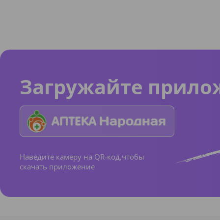
Загружайте прило
Наведите камеру на QR-код,чтобы
скачать приложение