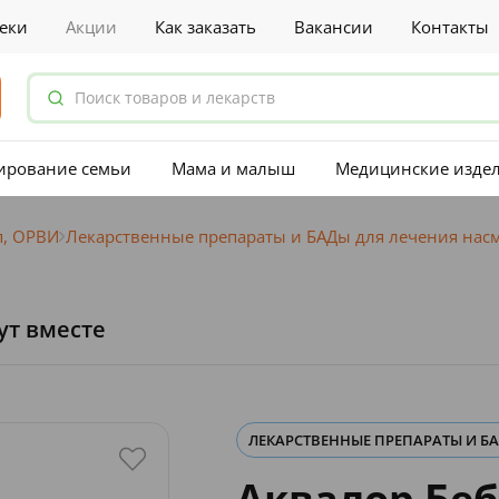
еки
Акции
Как заказать
Вакансии
Контакты
ирование семьи
Мама и малыш
Медицинские изде
п, ОРВИ
Лекарственные препараты и БАДы для лечения нас
ут вместе
ЛЕКАРСТВЕННЫЕ ПРЕПАРАТЫ И Б
Аквалор Беб