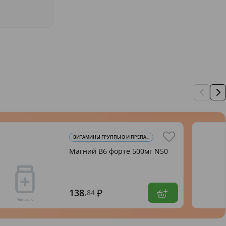
ВИТАМИНЫ ГРУППЫ В И ПРЕПА...
Магний В6 форте 500мг N50
138
,84