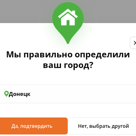
валор Беби капли 15мл
Мы правильно определили
ваш город?
Донецк
100 мл
Да, подтвердить
Нет, выбрать другой
30-33 мл