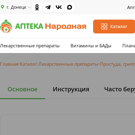
г. Донецк
Апт
Каталог
Лекарственные препараты
Витамины и БАДы
План
Главная
Каталог
Лекарственные препараты
Простуда, грип
Основное
Инструкция
Часто бер