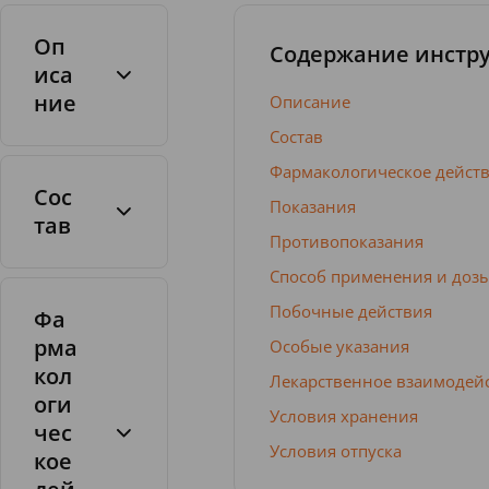
Оп
Содержание инстр
иса
ние
Описание
Состав
Фармакологическое дейст
Сос
Показания
тав
Противопоказания
Таблетки
для
Способ применения и доз
рассасывани
Побочные действия
Фа
я
рма
Особые указания
кол
Лекарственное взаимодей
оги
Условия хранения
чес
Условия отпуска
кое
1
т