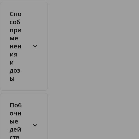
,
Спо
4
-
соб
д
при
и
ме
х
нен
л
ия
о
и
р
б
1
доз
е
.
ы
н
2
з
м
и
г
л
Поб
о
очн
в
ые
ы
дей
й
ств
с