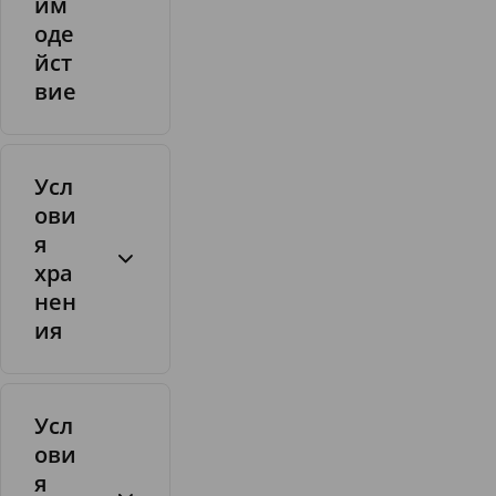
им
оде
йст
вие
Усл
ови
я
хра
нен
ия
Усл
ови
я