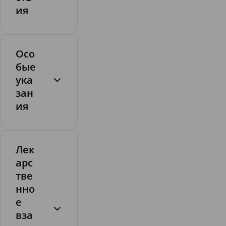
п
ия
и
р
т
Осо
бые
ука
зан
ия
Лек
арс
тве
нно
е
вза