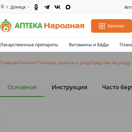
г. Донецк
Апт
Каталог
Лекарственные препараты
Витамины и БАДы
План
Главная
Каталог
Гигиена, красота и уход
Средства по уходу
Основное
Инструкция
Часто бер