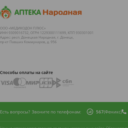
ООО «МЕДИКОДОН ПЛЮС»
ИНН 9309016732, ОГРН 1229300111699, КПП 930301001
Адрес: респ. Донецкая Народная, г. Донецк,
пр-кт Павших Коммунаров, д. 95б
Способы оплаты на сайте
Есть вопросы?
Звоните по телефонам:
567
(Феникс)
Цены в аптеках могут отличаться от цен, указанных на сайте. Обращаем