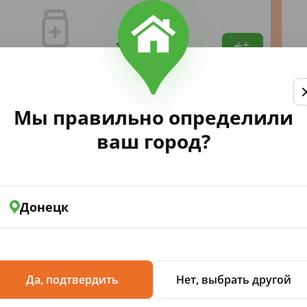
131
,14
Мы правильно определили
ваш город?
1 Шампунь Луковый 150мл пр.
Донецк
волосяные луковицы, восстанавливает
Да, подтвердить
Нет, выбрать другой
 обеспечивают дополнительное питание,