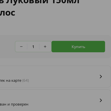
лос
Купить
тек на карте
(64)
ван и проверен