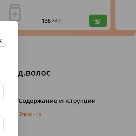
138
,84
выпад.волос
Содержание инструкции
Описание