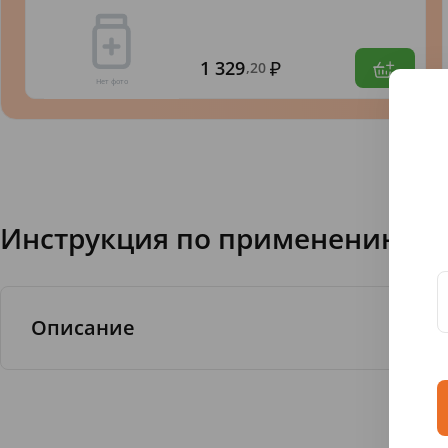
1 329
,20
Инструкция по применению 91
Описание
Шампунь «ЛУКОВЫЙ» укрепляет и питает 
поврежденную структуру волос.
Входящие в состав натуральные экстракты