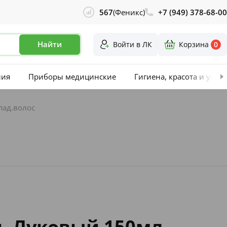
567
(Феникс)
+7 (949) 378-68-00
Найти
Войти в ЛК
Корзина
0
лия
Приборы медицинские
Гигиена, красота и уход
пад.волос
ь Луковый 150мл