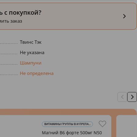
 с покупкой?
ить заказ
Твинс Тэк
Не указана
Шампуни
Не определена
ВИТАМИНЫ ГРУППЫ В И ПРЕПА...
Магний В6 форте 500мг N50