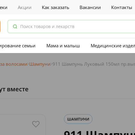
еки
Акции
Как заказать
Вакансии
Контакты
ирование семьи
Мама и малыш
Медицинские изде
 за волосами
Шампуни
911 Шампунь Луковый 150мл пр.вы
ут вместе
ШАМПУНИ
911 Шампун