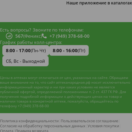
Наше приложение в каталогах
Есть вопросы?
Звоните по телефонам:
567
(Феникс)
+7 (949) 378-68-00
График работы колл-центра:
8:00 - 17:00
(Пн-Чт)
8:00 - 16:00
(Пт)
Сб, Вс - Выходной
Цены в аптеках могут отличаться от цен, указанных на сайте. Обращаем
ваше внимание на то, что сайт аптеканародная.рф носит исключительно
информационный характер и ни при каких условиях не является
публичной офертой, определяемой положениями п. 2 ст. 437 ГК РФ. Для
получения подробной информации о действующих ценах на товар и
наличии товара в конкретной аптеке, пожалуйста, обращайтесь по
телефону +7 (949) 378-68-00
Наш сайт использует файлы
cookie и метрическую систему
Яндекс.Метрика
для
Политика конфиденциальности
|
Пользовательское соглашение
|
улучшения работы и анализа
Согласие на обработку персональных данных
|
Условия покупки
|
посещаемости. Оставаясь на
Оплата
|
Правила возврата
Принять