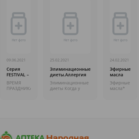
09.06.2021
25.02.2021
24.02.2021
Серия
Элиминационные
Эфирные
FESTIVAL –
диеты.Аллергия
масла
это
на тартразин
при
ВРЕМЯ
Элиминационные
Эфирные
базовая
стрессе
ПРАЗДНИКА!
диеты Когда у
масла*
коллекция
ПРАЗДНИКА
организма
&ndash;
масок
ДЛЯ
существует
это
NINELLE
ВАШЕЙ
реакция
экстракты,
КОЖИ!
неприятия той
полученные
Гости уже
или иной пищи, а
из
собрались:
тесты на
растений.
сочные
аллергию
Они
фрукты,
показывают е...
содержат
спелые
целебные