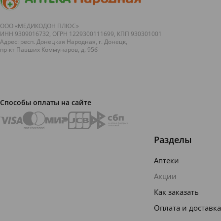
овощи и
компоненты,
дары моря
которые
станут
помогут
ООО «МЕДИКОДОН ПЛЮС»
ИНН 9309016732, ОГРН 1229300111699, КПП 930301001
звездами...
вам
Адрес: респ. Донецкая Народная, г. Донецк,
расс...
пр-кт Павших Коммунаров, д. 95б
Способы оплаты на сайте
Разделы
Аптеки
Акции
Как заказать
Оплата и доставка