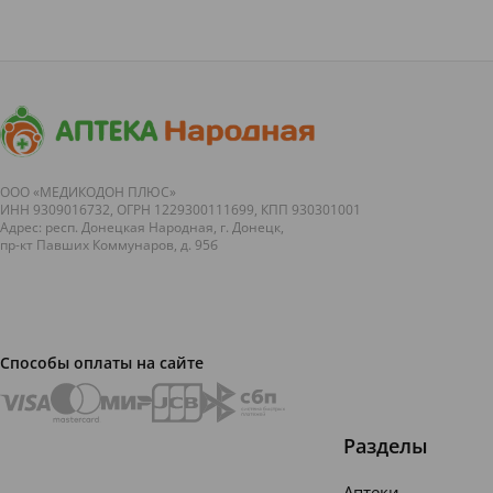
медицинские
давние
открытия
времена:
&nbsp;
вставать с
Оспа,&nbsp;variola,&nbsp;variolavera,
петухами,
&laquo;чёрная
ложиться с
у...
закатом
солнца,
следуя
своим
внутренним...
ООО «МЕДИКОДОН ПЛЮС»
ИНН 9309016732, ОГРН 1229300111699, КПП 930301001
Адрес: респ. Донецкая Народная, г. Донецк,
пр-кт Павших Коммунаров, д. 95б
Способы оплаты на сайте
Разделы
Аптеки