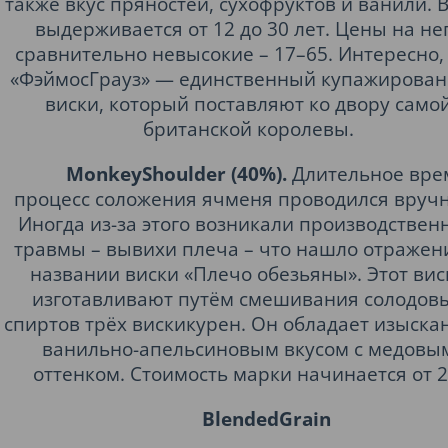
также вкус пряностей, сухофруктов и ванили. 
выдерживается от 12 до 30 лет. Цены на не
сравнительно невысокие – 17–65. Интересно,
«ФэймосГрауз» — единственный купажирова
виски, который поставляют ко двору само
британской королевы.
MonkeyShoulder (40%).
Длительное вре
процесс соложения ячменя проводился вруч
Иногда из-за этого возникали производствен
травмы – вывихи плеча – что нашло отражен
названии виски «Плечо обезьяны». Этот вис
изготавливают путём смешивания солодов
спиртов трёх вискикурен. Он обладает изыск
ванильно-апельсиновым вкусом с медовы
оттенком. Стоимость марки начинается от 2
BlendedGrain