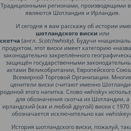
Традиционными регионами, производящими в
являются
Шотландия
и
Ирландия
.
И сегодня я вам расскажу об истории им
шотландского виски
или
скотча
(англ.
Scotchwhisky
). Будучи «национал
продуктом, этот виски имеет категорию «назв
законодательно закреплённого географически
защищён государственными законодательн
актами Великобритании, Европейского Союз
Всемирной Торговой Организации. Многи
ценители виски считают именно Шотланд
родиной этого напитка. Слово «whisky» использ
для обозначения скотча из Шотландии, а
ирландский (как и любой другой) виски с 1970
обозначается исключительно как «whiskey»
История шотландского виски, пожалуй, так