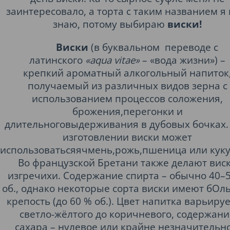
заинтересовало, а торта с таким названием я 
знаю, потому выбираю
виски!
Виски
(
в буквальном
пе­ре­воде с
латинского
«aqua vitae»
– «во­да жизни») –
крепкий
ароматный
алкогольный напиток
получаемый из различных видов
зерна
с
использованием процессов
соложения
,
брожения,
перегонки
и
длительного
выдерживания
в
дубовых бочках
изготовлении виски может
использоваться
ячмень
,
рожь
,
пшеница
или
кук
Во
французской
Бретани
также делают вис
из
гречихи
.
Содержание спирта
– обычно 40–
об., однако некоторые сорта виски имеют бО
крепость (до 60 % об.). Цвет напитка варьируе
светло-жёлтого
до коричневого, содержани
сахара – нулевое или крайне незначительно