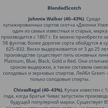
BlendedScotch
Johnnie Walker (40–43%)
.
Среди
купажированных сортов скотча «Джонни Уоке
один из самых известных и старых, марка
производится с 1867 г. Ее можно приобрести за
58 фунтов; более дорогие сорта обойдутся в с
625–832. Виски выдерживается от 3 до 25 лет
производстве существует пять основных лине
Platinum, Blue, Black, Gold и Red. Они отлича
сроком выдержки, а также составом смесе
солодовых и зерновых спиртов. Лейбл Green –
только солодовые спирты.
ChivasRegal (40–43%).
Купаж известен с 1
года, когда братья Чивас запустили производ
будущей популярной марки. Существует 8
вкусовых оттенков этого скотча, но всегда в 