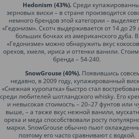
Hedonism (43%).
Среди купажированн
зерновых виски – в стране производится сов
немного брендов этой категории – выделяет
«Гедонизм». Скотч выдерживается от 14 до 29 
больших бочках из американского дуба. В
«Гедонизме» можно обнаружить вкус кокосо
орехов, хмеля, ириса и оттенки ванили. Стоим
бренда – 54-240.
SnowGrouse (40%).
Появившись совсе
недавно, в 2009 году, купажированный вис
«Снежная куропатка» быстро стал востребова
среди любителей шотландского whisky. Его кре
и невысокая стоимость – 20–27 фунтов или ч
выше, – а также вкус нежной ванили, мускат
ореха и меда способствовали росту популярн
марки. SnowGrouse обычно пьют охлажденн
поэтому его часто сравнивают с водкой.