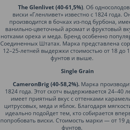
The Glenlivet (40-61,5%)
.
Об односолодо
виски «Гленливет» известно с 1824 года. О
производится в бочках из-под бурбона, име
ванильно-цветочный аромат и фруктовый вку
нотками ореха и меда. Бренд особенно популя
Соединенных Штатах. Марка представлена со
12–25-летней выдержки стоимостью от 18 до 1
фунтов и выше.
Single Grain
CameronBrig (40-58,2%).
Марка производит
1824 года. Этот скотч выдерживается 24–40 л
имеет приятный вкус с оттенками карамел
цитрусовых, меда и яблок. Благодаря мягкост
идеально подойдет тем, кто собирается впер
попробовать виски. Стоимость марки — от 19 д
фунтов.