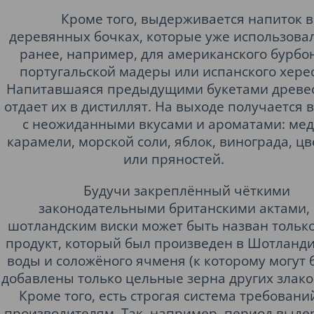
Кроме того, выдерживается напиток в
деревянных бочках, которые уже использова
ранее, например, для американского бурбон
португальской мадеры или испанского херес
Напитавшаяся предыдущими букетами древе
отдает их в дистиллят. На выходе получается 
с неожиданными вкусами и ароматами: мед
карамели, морской соли, яблок, винограда, цв
или пряностей.
Будучи закреплённый чёткими
законодательными британскими актами,
шотландским виски может быть назван только
продукт, который был произведен в Шотланди
воды и соложёного ячменя (к которому могут 
добавлены только цельные зерна других злако
Кроме того, есть строгая система требовани
производителям. Так, например, период выде