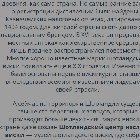
древняя, как сама страна. Но самые ранние з
о регистрации дистилляции были найдены
Казначейских налоговых отчётах, датирован
1494 годом. Для жителей страны скотч давно 
национальным брендом. В XVI веке он продава
местных аптеках как лекарственное средств
лишь позднее распространился повсеместн
Многие хорошо известные марки шотландск
виски появились еще в XIX столетии. Именно т
были основаны первые вискикурни, ставш
впоследствии всемирно известными лидерам
своей отрасли.
А сейчас на территории Шотландии сущес
свыше ста перегонных заводов, которые
производят больше двух тысяч марок виски.
стране даже создан
Шотландский центр нас
виски
— музей шотландского виски, где соб